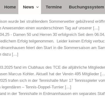
Home
News
Termine
Buchungssystem
ison wurde bei strahlendem Sommerwetter gebührend eröffne
ie Anwesenden einen wunderschönen Tag auf unserer […]
04.25
-
Damen 50 und Herren 30 erfolgreich Seit dem 06.04.
edlichem Erfolg teilgenommen. Leider keinen Erfolg verbu
rdmannhausen feiert den Start in die Sommersaison am Sams
e dazu […]
3.2025 fand im Clubhaus des TCE die alljährliche Mitgliede
n Marcus Kohler. Aktuell hat der Verein 495 Mitglieder […
025 trafen sich in der Tennishalle Murr 17 Tennisspieler 
on legendären – Tennis-Doppel-Turnier […]
nd in der Tennishalle in Erdmannhausen ein separates Staffe