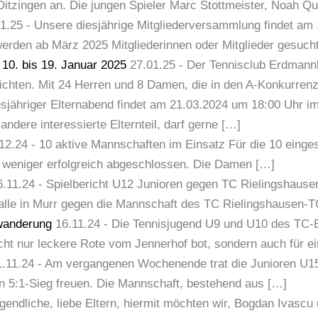
tzingen an. Die jungen Spieler Marc Stottmeister, Noah Q
1.25
-
Unsere diesjährige Mitgliederversammlung findet am 1
werden ab März 2025 Mitgliederinnen oder Mitglieder gesuch
 10. bis 19. Januar 2025
27.01.25
-
Der Tennisclub Erdmannh
richten. Mit 24 Herren und 8 Damen, die in den A-Konkurren
esjähriger Elternabend findet am 21.03.2024 um 18:00 Uhr 
andere interessierte Elternteil, darf gerne […]
12.24
-
10 aktive Mannschaften im Einsatz Für die 10 einge
er weniger erfolgreich abgeschlossen. Die Damen […]
6.11.24
-
Spielbericht U12 Junioren gegen TC Rielingshaus
lle in Murr gegen die Mannschaft des TC Rielingshausen-T
lwanderung
16.11.24
-
Die Tennisjugend U9 und U10 des TC-
cht nur leckere Rote vom Jennerhof bot, sondern auch für ei
1.11.24
-
Am vergangenen Wochenende trat die Junioren U1
n 5:1-Sieg freuen. Die Mannschaft, bestehend aus […]
gendliche, liebe Eltern, hiermit möchten wir, Bogdan Ivascu