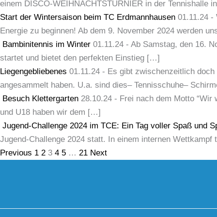
einem DISCO-WEIHNACHTSTURNIER in der Tennishalle in Er
Start der Wintersaison beim TC Erdmannhausen
01.11.24
-
Energie zu beginnen! Ab dem 9. November 2024 werden unse
Bambinitennis im Winter
01.11.24
-
Ab Samstag, den 16. Nov
startet und bietet den perfekten Einstieg […]
Liegengebliebenes
01.11.24
-
Es gibt zwischenzeitlich doch
angesammelt haben. U.a. sind dies– Tennisschuhe– Schirm
Besuch Klettergarten
28.10.24
-
Frei nach dem Motto “Wir w
und U18 haben wir dem […]
Jugend-Challenge 2024 im TCE: Ein Tag voller Spaß und 
Jugend-Challenge 2024 statt. In einem internen Wettkampf 
Previous
1
2
3
4
5
…
21
Next