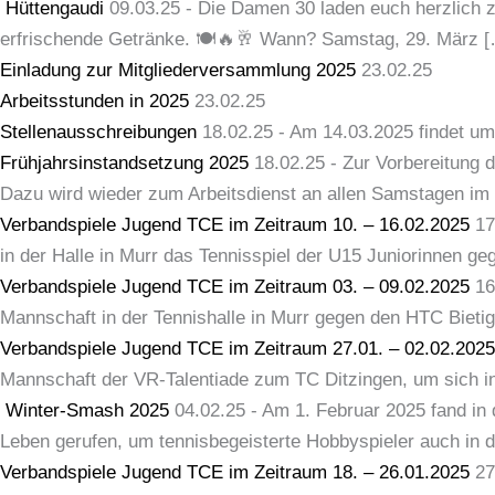
Hüttengaudi
09.03.25
-
Die Damen 30 laden euch herzlich z
erfrischende Getränke. 🍽️🔥🥂 Wann? Samstag, 29. März 
Einladung zur Mitgliederversammlung 2025
23.02.25
Arbeitsstunden in 2025
23.02.25
Stellenausschreibungen
18.02.25
-
Am 14.03.2025 findet um
Frühjahrsinstandsetzung 2025
18.02.25
-
Zur Vorbereitung 
Dazu wird wieder zum Arbeitsdienst an allen Samstagen im
Verbandspiele Jugend TCE im Zeitraum 10. – 16.02.2025
17
in der Halle in Murr das Tennisspiel der U15 Juniorinnen g
Verbandspiele Jugend TCE im Zeitraum 03. – 09.02.2025
16
Mannschaft in der Tennishalle in Murr gegen den HTC Bieti
Verbandspiele Jugend TCE im Zeitraum 27.01. – 02.02.2025
Mannschaft der VR-Talentiade zum TC Ditzingen, um sich 
Winter-Smash 2025
04.02.25
-
Am 1. Februar 2025 fand in 
Leben gerufen, um tennisbegeisterte Hobbyspieler auch in 
Verbandspiele Jugend TCE im Zeitraum 18. – 26.01.2025
27