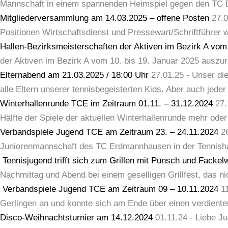
Mannschaft in einem spannenden Heimspiel gegen den TC Di
Mitgliederversammlung am 14.03.2025 – offene Posten
27.0
Positionen Wirtschaftsdienst und Pressewart/Schriftführer 
Hallen-Bezirksmeisterschaften der Aktiven im Bezirk A vom
der Aktiven im Bezirk A vom 10. bis 19. Januar 2025 auszu
Elternabend am 21.03.2025 / 18:00 Uhr
27.01.25
-
Unser di
alle Eltern unserer tennisbegeisterten Kids. Aber auch jeder 
Winterhallenrunde TCE im Zeitraum 01.11. – 31.12.2024
27.
Hälfte der Spiele der aktuellen Winterhallenrunde mehr od
Verbandspiele Jugend TCE am Zeitraum 23. – 24.11.2024
2
Juniorenmannschaft des TC Erdmannhausen in der Tennisha
Tennisjugend trifft sich zum Grillen mit Punsch und Facke
Nachmittag und Abend bei einem geselligen Grillfest, das ni
Verbandspiele Jugend TCE am Zeitraum 09 – 10.11.2024
1
Gerlingen an und konnte sich am Ende über einen verdiente
Disco-Weihnachtsturnier am 14.12.2024
01.11.24
-
Liebe Ju