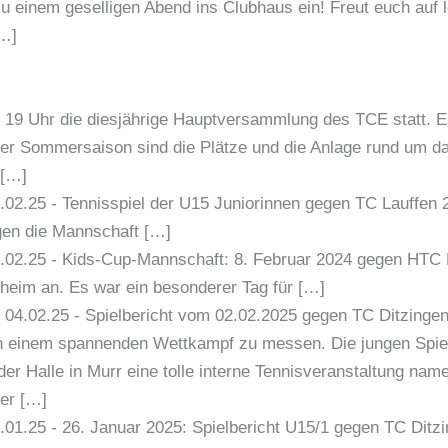
u einem geselligen Abend ins Clubhaus ein! Freut euch auf
[…]
 19 Uhr die diesjährige Hauptversammlung des TCE statt. 
der Sommersaison sind die Plätze und die Anlage rund um d
 […]
.02.25
-
Tennisspiel der U15 Juniorinnen gegen TC Lauffe
egen die Mannschaft […]
.02.25
-
Kids-Cup-Mannschaft: 8. Februar 2024 gegen HTC 
gheim an. Es war ein besonderer Tag für […]
04.02.25
-
Spielbericht vom 02.02.2025 gegen TC Ditzinge
in einem spannenden Wettkampf zu messen. Die jungen Spie
der Halle in Murr eine tolle interne Tennisveranstaltung na
der […]
.01.25
-
26. Januar 2025: Spielbericht U15/1 gegen TC Ditz