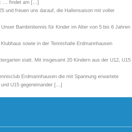
: … findet am […]
5 und freuen uns darauf, die Hallensaison mit voller
Unser Bambinitennis für Kinder im Alter von 5 bis 6 Jahren
as Klubhaus sowie in der Tennishalle Erdmannhausen
ttergarten statt. Mit insgesamt 20 Kindern aus der U12, U15
nnisclub Erdmannhausen die mit Spannung erwartete
12 und U15 gegeneinander […]