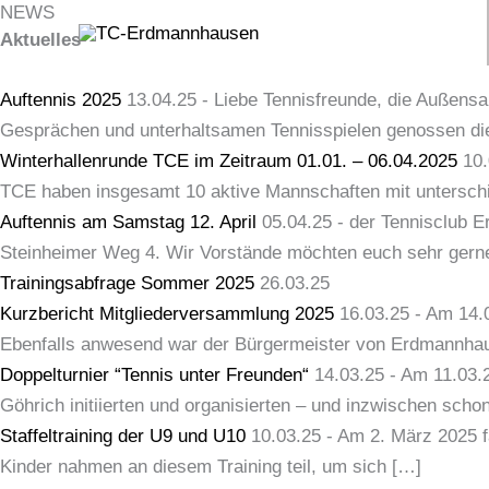
NEWS
Zum
Navigation
Aktuelles
Inhalt
springen
Auftennis 2025
13.04.25
-
Liebe Tennisfreunde, die Außensa
Gesprächen und unterhaltsamen Tennisspielen genossen d
Winterhallenrunde TCE im Zeitraum 01.01. – 06.04.2025
10.
TCE haben insgesamt 10 aktive Mannschaften mit unterschi
Auftennis am Samstag 12. April
05.04.25
-
der Tennisclub E
Steinheimer Weg 4. Wir Vorstände möchten euch sehr gern
Trainingsabfrage Sommer 2025
26.03.25
Kurzbericht Mitgliederversammlung 2025
16.03.25
-
Am 14.0
Ebenfalls anwesend war der Bürgermeister von Erdmannhause
Doppelturnier “Tennis unter Freunden“
14.03.25
-
Am 11.03.2
Göhrich initiierten und organisierten – und inzwischen sch
Staffeltraining der U9 und U10
10.03.25
-
Am 2. März 2025 fa
Kinder nahmen an diesem Training teil, um sich […]