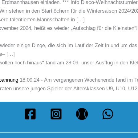
dmannhausen einladen. *** Info Disco-Weihnachtsturnier
Wir stehen in den Startlöchern für die Wintersaison 2024/202
re talentierten Mannschaften in […]
ember 2024, heißt es wieder „Aufschlag für die Kleinsten“! 
 wieder einige Dinge, die sich im Lauf der Zeit in und um d
e– […]
ollen hoch hinaus“ fand am 28.09. unser Ausflug in den Kle
Spannung
18.09.24
-
Am vergangenen Wochenende fand im Te
traten unsere jungen Spieler der Altersklassen U9, U10, U