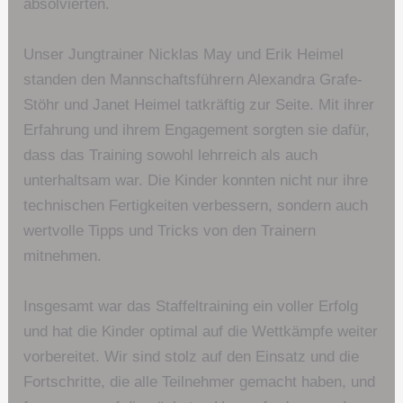
absolvierten.
Unser Jungtrainer Nicklas May und Erik Heimel
standen den Mannschaftsführern Alexandra Grafe-
Stöhr und Janet Heimel tatkräftig zur Seite. Mit ihrer
Erfahrung und ihrem Engagement sorgten sie dafür,
dass das Training sowohl lehrreich als auch
unterhaltsam war. Die Kinder konnten nicht nur ihre
technischen Fertigkeiten verbessern, sondern auch
wertvolle Tipps und Tricks von den Trainern
mitnehmen.
Insgesamt war das Staffeltraining ein voller Erfolg
und hat die Kinder optimal auf die Wettkämpfe weiter
vorbereitet. Wir sind stolz auf den Einsatz und die
Fortschritte, die alle Teilnehmer gemacht haben, und