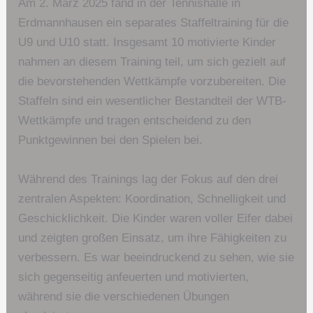
Am 2. März 2025 fand in der Tennishalle in
Erdmannhausen ein separates Staffeltraining für die
U9 und U10 statt. Insgesamt 10 motivierte Kinder
nahmen an diesem Training teil, um sich gezielt auf
die bevorstehenden Wettkämpfe vorzubereiten. Die
Staffeln sind ein wesentlicher Bestandteil der WTB-
Wettkämpfe und tragen entscheidend zu den
Punktgewinnen bei den Spielen bei.
Während des Trainings lag der Fokus auf den drei
zentralen Aspekten: Koordination, Schnelligkeit und
Geschicklichkeit. Die Kinder waren voller Eifer dabei
und zeigten großen Einsatz, um ihre Fähigkeiten zu
verbessern. Es war beeindruckend zu sehen, wie sie
sich gegenseitig anfeuerten und motivierten,
während sie die verschiedenen Übungen