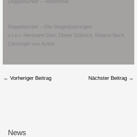
Doppelturnier – Teilnehmer
Doppelturnier – Die Siegerpaarungen
v.l.n.r. Hermann Dürr, Dieter Göhrich, Roland Beck,
Christoph von Arnim
←
Vorheriger Beitrag
Nächster Beitrag
→
News