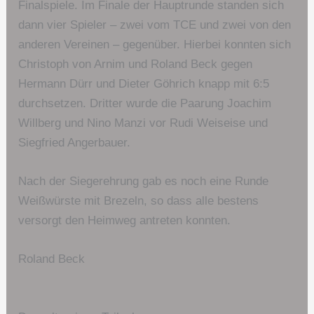
Finalspiele. Im Finale der Hauptrunde standen sich
dann vier Spieler – zwei vom TCE und zwei von den
anderen Vereinen – gegenüber. Hierbei konnten sich
Christoph von Arnim und Roland Beck gegen
Hermann Dürr und Dieter Göhrich knapp mit 6:5
durchsetzen. Dritter wurde die Paarung Joachim
Willberg und Nino Manzi vor Rudi Weiseise und
Siegfried Angerbauer.
Nach der Siegerehrung gab es noch eine Runde
Weißwürste mit Brezeln, so dass alle bestens
versorgt den Heimweg antreten konnten.
Roland Beck