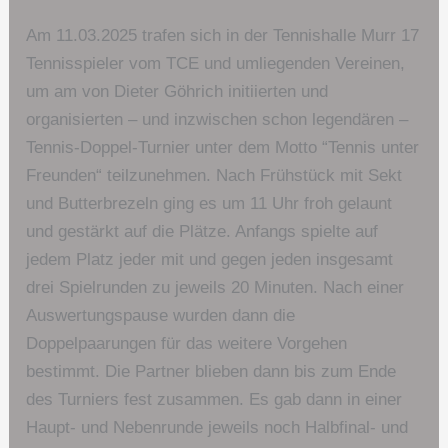
Am 11.03.2025 trafen sich in der Tennishalle Murr 17
Tennisspieler vom TCE und umliegenden Vereinen,
um am von Dieter Göhrich initiierten und
organisierten – und inzwischen schon legendären –
Tennis-Doppel-Turnier unter dem Motto “Tennis unter
Freunden“ teilzunehmen. Nach Frühstück mit Sekt
und Butterbrezeln ging es um 11 Uhr froh gelaunt
und gestärkt auf die Plätze. Anfangs spielte auf
jedem Platz jeder mit und gegen jeden insgesamt
drei Spielrunden zu jeweils 20 Minuten. Nach einer
Auswertungspause wurden dann die
Doppelpaarungen für das weitere Vorgehen
bestimmt. Die Partner blieben dann bis zum Ende
des Turniers fest zusammen. Es gab dann in einer
Haupt- und Nebenrunde jeweils noch Halbfinal- und