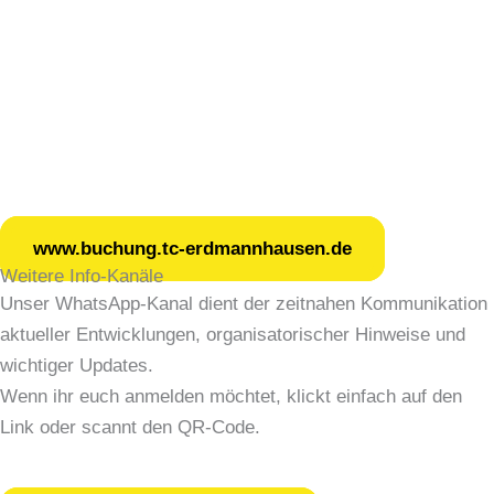
In der alten Grundschulsporthalle ist unsere neue
Tennishalle entstanden!
Wir fr
euen uns, euch das spielen dort ermöglichen zu
können. Buchungen können über unser Buchungstool
vorgenommen werden.
www.buchung.tc-erdmannhausen.de
Weitere Info-Kanäle
Unser WhatsApp-Kanal dient der zeitnahen Kommunikation
aktueller Entwicklungen, organisatorischer Hinweise und
wichtiger Updates.
Wenn ihr euch anmelden möchtet, klickt einfach auf den
Link oder scannt den QR-Code.