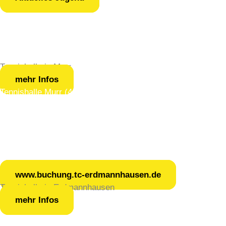
Tennishalle in Murr
mehr Infos
Tennishalle Murr (4 Plätze)
Liebe Mitgliederinnen und Mitglieder,
wir freuen uns, dass wir die Tennishalle in Murr auch für
den kommenden Winterbetrieb nutzen können.
www.buchung.tc-erdmannhausen.de
Tennishalle in Erdmannhausen
mehr Infos