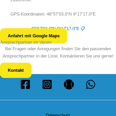
GPS-Koordinaten: 48°57’03.0″N 9°17’17.0″E
48°57'03.0"N 9°17'17.0"E 📋
Anfahrt mit Google Maps
Ansprechpartner im Verein
Bei Fragen oder Anregungen finden Sie den passenden
Ansprechpartner in der Liste. Kontaktieren Sie uns gerne!
Kontakt
Datenschutz