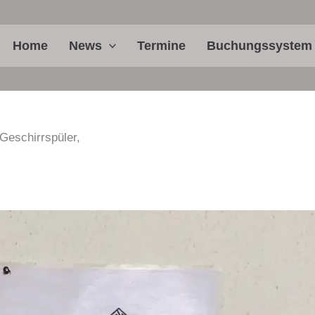
Home
News
Termine
Buchungssystem
 Geschirrspüler,