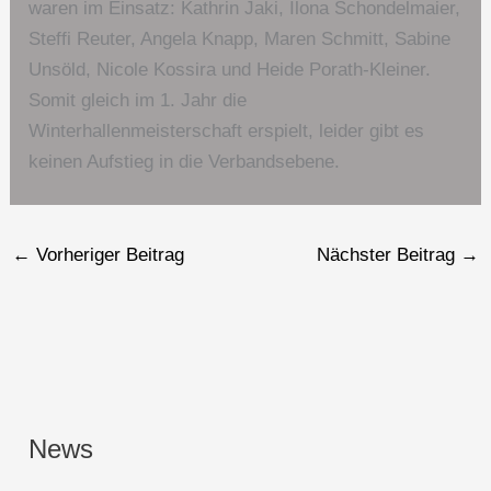
waren im Einsatz: Kathrin Jaki, Ilona Schondelmaier,
Steffi Reuter, Angela Knapp, Maren Schmitt, Sabine
Unsöld, Nicole Kossira und Heide Porath-Kleiner.
Somit gleich im 1. Jahr die
Winterhallenmeisterschaft erspielt, leider gibt es
keinen Aufstieg in die Verbandsebene.
←
Vorheriger Beitrag
Nächster Beitrag
→
News