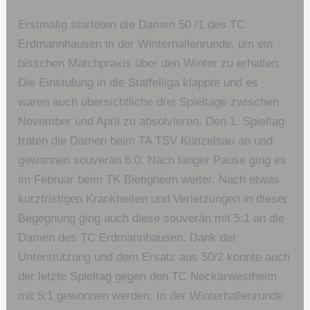
Erstmalig starteten die Damen 50 /1 des TC
Erdmannhausen in der Winterhallenrunde, um ein
bisschen Matchpraxis über den Winter zu erhalten.
Die Einstufung in die Staffelliga klappte und es
waren auch übersichtliche drei Spieltage zwischen
November und April zu absolvieren. Den 1. Spieltag
traten die Damen beim TA TSV Künzelsau an und
gewannen souverän 6:0. Nach langer Pause ging es
im Februar beim TK Bietigheim weiter. Nach etwas
kurzfristigen Krankheiten und Verletzungen in dieser
Begegnung ging auch diese souverän mit 5:1 an die
Damen des TC Erdmannhausen. Dank der
Unterstützung und dem Ersatz aus 50/2 konnte auch
der letzte Spieltag gegen den TC Neckarwestheim
mit 5:1 gewonnen werden. In der Winterhallenrunde