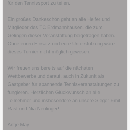
für den Tennissport zu teilen.
Ein großes Dankeschön geht an alle Helfer und
Mitglieder des TC Erdmannhausen, die zum
Gelingen dieser Veranstaltung beigetragen haben.
Ohne euren Einsatz und eure Unterstützung wäre
dieses Turnier nicht möglich gewesen.
Wir freuen uns bereits auf die nächsten
Wettbewerbe und darauf, auch in Zukunft als
Gastgeber für spannende Tennisveranstaltungen zu
fungieren. Herzlichen Glückwunsch an alle
Teilnehmer und insbesondere an unsere Sieger Emil
Rast und Nia Neulinger!
Antje May