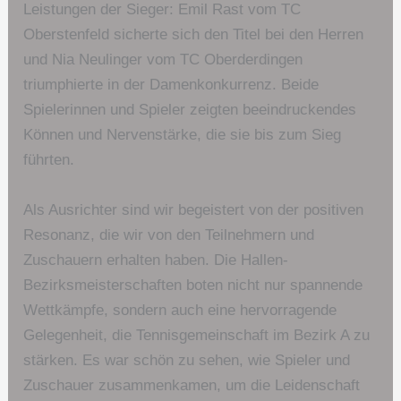
Leistungen der Sieger: Emil Rast vom TC
Oberstenfeld sicherte sich den Titel bei den Herren
und Nia Neulinger vom TC Oberderdingen
triumphierte in der Damenkonkurrenz. Beide
Spielerinnen und Spieler zeigten beeindruckendes
Können und Nervenstärke, die sie bis zum Sieg
führten.
Als Ausrichter sind wir begeistert von der positiven
Resonanz, die wir von den Teilnehmern und
Zuschauern erhalten haben. Die Hallen-
Bezirksmeisterschaften boten nicht nur spannende
Wettkämpfe, sondern auch eine hervorragende
Gelegenheit, die Tennisgemeinschaft im Bezirk A zu
stärken. Es war schön zu sehen, wie Spieler und
Zuschauer zusammenkamen, um die Leidenschaft