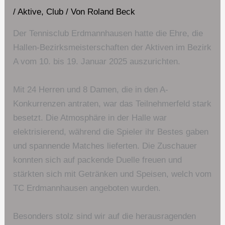
/
Aktive
,
Club
/ Von
Roland Beck
Der Tennisclub Erdmannhausen hatte die Ehre, die
Hallen-Bezirksmeisterschaften der Aktiven im Bezirk
A vom 10. bis 19. Januar 2025 auszurichten.
Mit 24 Herren und 8 Damen, die in den A-
Konkurrenzen antraten, war das Teilnehmerfeld stark
besetzt. Die Atmosphäre in der Halle war
elektrisierend, während die Spieler ihr Bestes gaben
und spannende Matches lieferten. Die Zuschauer
konnten sich auf packende Duelle freuen und
stärkten sich mit Getränken und Speisen, welch vom
TC Erdmannhausen angeboten wurden.
Besonders stolz sind wir auf die herausragenden