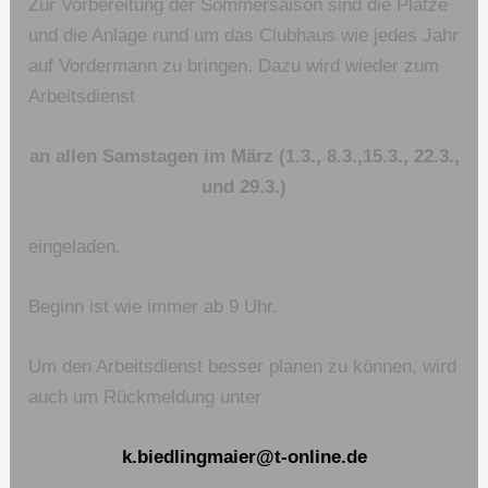
Zur Vorbereitung der Sommersaison sind die Plätze
und die Anlage rund um das Clubhaus wie jedes Jahr
auf Vordermann zu bringen. Dazu wird wieder zum
Arbeitsdienst
an allen Samstagen im März (1.3., 8.3.,15.3., 22.3.,
und 29.3.)
eingeladen.
Beginn ist wie immer ab 9 Uhr.
Um den Arbeitsdienst besser planen zu können, wird
auch um Rückmeldung unter
k.biedlingmaier@t-online.de