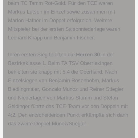
beim TC Tamm Rot-Gold. Für den TCE waren
Markus Lutsch im Einzel sowie zusammen mit
Marlon Hafner im Doppel erfolgreich. Weitere
Mitspieler bei der ersten Saisonniederlage waren
Leonard Knapp und Benjamin Fischer.
Ihren ersten Sieg feierten die
Herren 30
in der
Bezirksklasse 1. Beim TA TSV Oberriexingen
behielten sie knapp mit 5:4 die Oberhand. Nach
Einzelsiegen von Benjamin Rosenbohm, Markus
Biedlingmaier, Gonzalo Munoz und Reiner Stiegler
und Niederlagen von Markus Stumm und Stefan
Seidinger führte das TCE-Team vor den Doppeln mit
4:2. Den entscheidenden Punkt erkämpfte sich dann
das zweite Doppel Munoz/Stiegler.