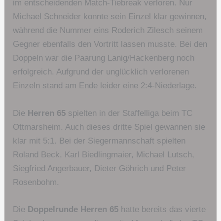
im entscheidenden Match-Tiebreak verloren. Nur
Michael Schneider konnte sein Einzel klar gewinnen,
während die Nummer eins Roderich Zilesch seinem
Gegner ebenfalls den Vortritt lassen musste. Bei den
Doppeln war die Paarung Lanig/Hackenberg noch
erfolgreich. Aufgrund der unglücklich verlorenen
Einzeln stand am Ende leider eine 2:4-Niederlage.
Die
Herren 65
spielten in der Staffelliga beim TC
Ottmarsheim. Auch dieses dritte Spiel gewannen sie
klar mit 5:1. Bei der Siegermannschaft spielten
Roland Beck, Karl Biedlingmaier, Michael Lutsch,
Siegfried Angerbauer, Dieter Göhrich und Peter
Rosenbohm.
Die
Doppelrunde Herren 65
hatte bereits das vierte