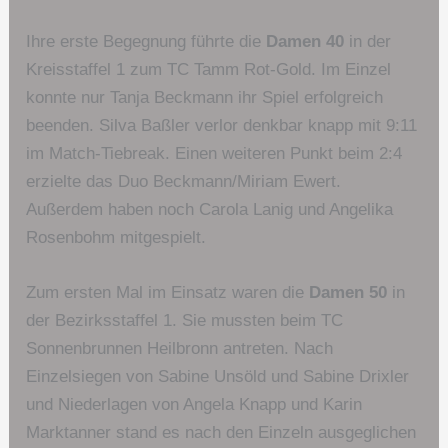
Ihre erste Begegnung führte die
Damen 40
in der
Kreisstaffel 1 zum TC Tamm Rot-Gold. Im Einzel
konnte nur Tanja Beckmann ihr Spiel erfolgreich
beenden. Silva Baßler verlor denkbar knapp mit 9:11
im Match-Tiebreak. Einen weiteren Punkt beim 2:4
erzielte das Duo Beckmann/Miriam Ewert.
Außerdem haben noch Carola Lanig und Angelika
Rosenbohm mitgespielt.
Zum ersten Mal im Einsatz waren die
Damen 50
in
der Bezirksstaffel 1. Sie mussten beim TC
Sonnenbrunnen Heilbronn antreten. Nach
Einzelsiegen von Sabine Unsöld und Sabine Drixler
und Niederlagen von Angela Knapp und Karin
Marktanner stand es nach den Einzeln ausgeglichen