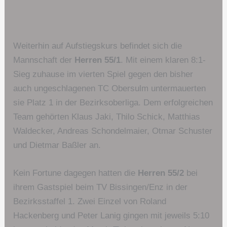
Weiterhin auf Aufstiegskurs befindet sich die
Mannschaft der
Herren 55/1
. Mit einem klaren 8:1-
Sieg zuhause im vierten Spiel gegen den bisher
auch ungeschlagenen TC Obersulm untermauerten
sie Platz 1 in der Bezirksoberliga. Dem erfolgreichen
Team gehörten Klaus Jaki, Thilo Schick, Matthias
Waldecker, Andreas Schondelmaier, Otmar Schuster
und Dietmar Baßler an.
Kein Fortune dagegen hatten die
Herren 55/2
bei
ihrem Gastspiel beim TV Bissingen/Enz in der
Bezirksstaffel 1. Zwei Einzel von Roland
Hackenberg und Peter Lanig gingen mit jeweils 5:10