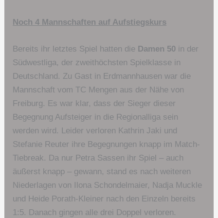
Noch 4 Mannschaften auf Aufstiegskurs
Bereits ihr letztes Spiel hatten die
Damen 50
in der
Südwestliga, der zweithöchsten Spielklasse in
Deutschland. Zu Gast in Erdmannhausen war die
Mannschaft vom TC Mengen aus der Nähe von
Freiburg. Es war klar, dass der Sieger dieser
Begegnung Aufsteiger in die Regionalliga sein
werden wird. Leider verloren Kathrin Jaki und
Stefanie Reuter ihre Begegnungen knapp im Match-
Tiebreak. Da nur Petra Sassen ihr Spiel – auch
äußerst knapp – gewann, stand es nach weiteren
Niederlagen von Ilona Schondelmaier, Nadja Muckle
und Heide Porath-Kleiner nach den Einzeln bereits
1:5. Danach gingen alle drei Doppel verloren.