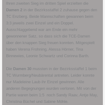
Ihren zweiten Sieg im dritten Spiel erzielten die
Damen 2
in der Bezirksstaffel 2 zuhause gegen den
TC Enzberg. Beide Mannschaften gewannen beim
3:3 jeweils zwei Einzel und ein Doppel.
Ausschlaggebend war am Ende ein mehr
gewonnener Satz, so dass sich die TCE-Damen
über den knappen Sieg freuen konnten. Mitgespielt
haben Verena Frohning, Alessa Hörner, Tina
Binnewies, Leonie Schwartz und Corinna Barth.
Die
Damen 30
mussten in der Bezirksstaffel 1 beim
TC Wurmberg/Neubärental antreten. Leider konnte
nur Madeleine Laub ihr Einzel gewinnen. Alle
anderen Begegnungen wurden verloren. Mit von der
Partie waren beim 1:5 noch Sandy Raav, Antje May,
Christina Büchel und Sabine Möhle.