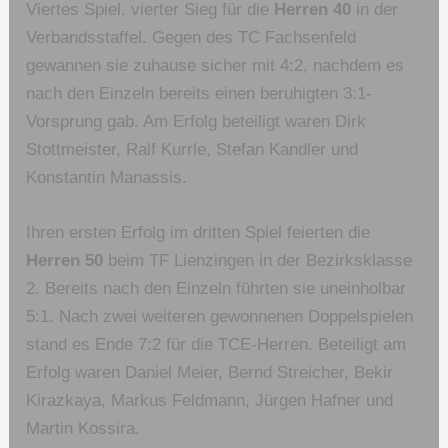
Viertes Spiel, vierter Sieg für die
Herren 40
in der
Verbandsstaffel. Gegen des TC Fachsenfeld
gewannen sie zuhause sicher mit 4:2, nachdem es
nach den Einzeln bereits einen beruhigten 3:1-
Vorsprung gab. Am Erfolg beteiligt waren Dirk
Stottmeister, Ralf Kurrle, Stefan Kandler und
Konstantin Manassis.
Ihren ersten Erfolg im dritten Spiel feierten die
Herren 50
beim TF Lienzingen in der Bezirksklasse
2. Bereits nach den Einzeln führten sie uneinholbar
5:1. Nach zwei weiteren gewonnenen Doppelspielen
stand es Ende 7:2 für die TCE-Herren. Beteiligt am
Erfolg waren Daniel Meier, Bernd Streicher, Bekir
Kirazkaya, Markus Feldmann, Jürgen Hafner und
Martin Kossira.