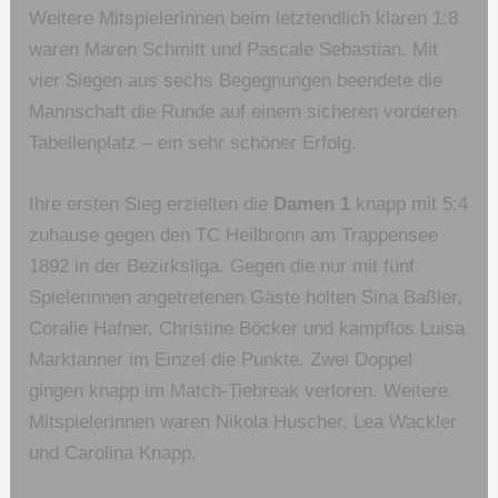
Weitere Mitspielerinnen beim letztendlich klaren 1:8
waren Maren Schmitt und Pascale Sebastian. Mit
vier Siegen aus sechs Begegnungen beendete die
Mannschaft die Runde auf einem sicheren vorderen
Tabellenplatz – ein sehr schöner Erfolg.
Ihre ersten Sieg erzielten die
Damen 1
knapp mit 5:4
zuhause gegen den TC Heilbronn am Trappensee
1892 in der Bezirksliga. Gegen die nur mit fünf
Spielerinnen angetretenen Gäste holten Sina Baßler,
Coralie Hafner, Christine Böcker und kampflos Luisa
Marktanner im Einzel die Punkte. Zwei Doppel
gingen knapp im Match-Tiebreak verloren. Weitere
Mitspielerinnen waren Nikola Huscher, Lea Wackler
und Carolina Knapp.