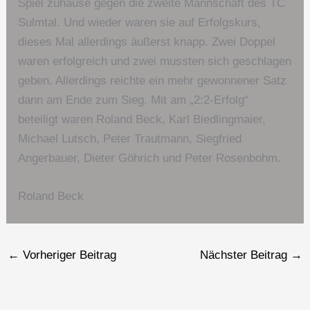
Spiel zuhause gegen die zweite Mannschaft des TC
Sulmtal. Und wieder waren sie auf Erfolgskurs,
dieses Mal allerdings äußerst knapp. Zwei Doppel
waren erfolgreich und zwei mussten sich geschlagen
geben. Allerdings reichte ein mehr gewonnener Satz
dann am Ende zum Sieg. Mit am „2:2-Erfolg“
beteiligt waren Roland Beck, Karl Biedlingmaier,
Michael Lutsch, Peter Trautmann, Siegfried
Angerbauer, Dieter Göhrich und Peter Rosenbohm.
Roland Beck
←
Vorheriger Beitrag
Nächster Beitrag
→