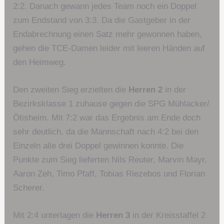
2:2. Danach gewann jedes Team noch ein Doppel
zum Endstand von 3:3. Da die Gastgeber in der
Endabrechnung einen Satz mehr gewonnen haben,
gehen die TCE-Damen leider mit leeren Händen auf
den Heimweg.
Den zweiten Sieg erzielten die
Herren 2
in der
Bezirksklasse 1 zuhause gegen die SPG Mühlacker/
Ötisheim. Mit 7:2 war das Ergebnis am Ende doch
sehr deutlich, da die Mannschaft nach 4:2 bei den
Einzeln alle drei Doppel gewinnen konnte. Die
Punkte zum Sieg lieferten Nils Reuter, Marvin Mayr,
Aaron Zeh, Timo Pfaff, Tobias Riezebos und Florian
Scherer.
Mit 2:4 unterlagen die
Herren 3
in der Kreisstaffel 2