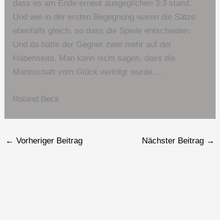
dass es am Ende erneut ausgeglichen 3:3 stand.
Und wie in der ersten Begegnung waren die Sätze
ebenfalls gleich, so dass die Spiele entschieden.
Und da hatte der Gegner zwei mehr auf der
Habenseite. Man kann nicht sagen, dass die
Mannschaft vom Glück verfolgt wurde …
Roland Beck
←
Vorheriger Beitrag
Nächster Beitrag
→