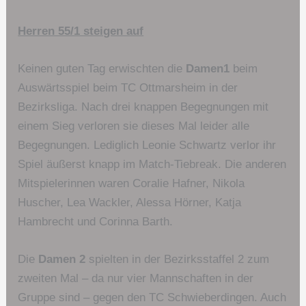
Herren 55/1 steigen auf
Keinen guten Tag erwischten die
Damen1
beim
Auswärtsspiel beim TC Ottmarsheim in der
Bezirksliga. Nach drei knappen Begegnungen mit
einem Sieg verloren sie dieses Mal leider alle
Begegnungen. Lediglich Leonie Schwartz verlor ihr
Spiel äußerst knapp im Match-Tiebreak. Die anderen
Mitspielerinnen waren Coralie Hafner, Nikola
Huscher, Lea Wackler, Alessa Hörner, Katja
Hambrecht und Corinna Barth.
Die
Damen 2
spielten in der Bezirksstaffel 2 zum
zweiten Mal – da nur vier Mannschaften in der
Gruppe sind – gegen den TC Schwieberdingen. Auch