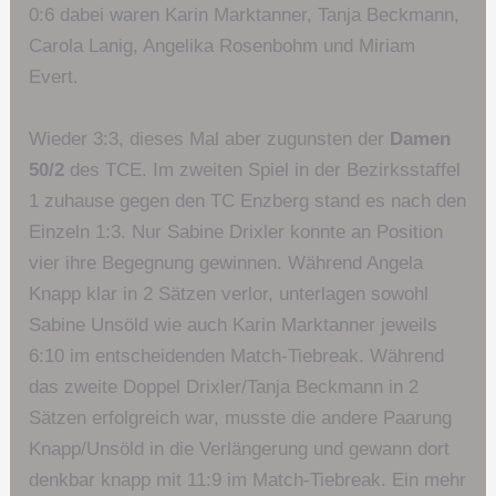
0:6 dabei waren Karin Marktanner, Tanja Beckmann,
Carola Lanig, Angelika Rosenbohm und Miriam
Evert.
Wieder 3:3, dieses Mal aber zugunsten der
Damen
50/2
des TCE. Im zweiten Spiel in der Bezirksstaffel
1 zuhause gegen den TC Enzberg stand es nach den
Einzeln 1:3. Nur Sabine Drixler konnte an Position
vier ihre Begegnung gewinnen. Während Angela
Knapp klar in 2 Sätzen verlor, unterlagen sowohl
Sabine Unsöld wie auch Karin Marktanner jeweils
6:10 im entscheidenden Match-Tiebreak. Während
das zweite Doppel Drixler/Tanja Beckmann in 2
Sätzen erfolgreich war, musste die andere Paarung
Knapp/Unsöld in die Verlängerung und gewann dort
denkbar knapp mit 11:9 im Match-Tiebreak. Ein mehr