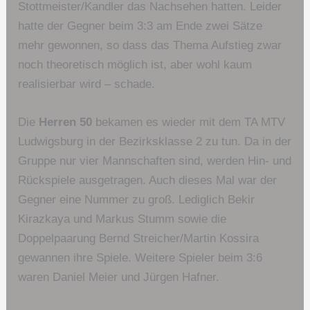
Stottmeister/Kandler das Nachsehen hatten. Leider
hatte der Gegner beim 3:3 am Ende zwei Sätze
mehr gewonnen, so dass das Thema Aufstieg zwar
noch theoretisch möglich ist, aber wohl kaum
realisierbar wird – schade.
Die
Herren 50
bekamen es wieder mit dem TA MTV
Ludwigsburg in der Bezirksklasse 2 zu tun. Da in der
Gruppe nur vier Mannschaften sind, werden Hin- und
Rückspiele ausgetragen. Auch dieses Mal war der
Gegner eine Nummer zu groß. Lediglich Bekir
Kirazkaya und Markus Stumm sowie die
Doppelpaarung Bernd Streicher/Martin Kossira
gewannen ihre Spiele. Weitere Spieler beim 3:6
waren Daniel Meier und Jürgen Hafner.