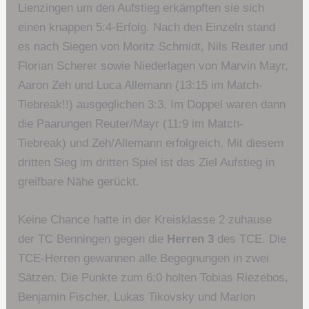
Lienzingen um den Aufstieg erkämpften sie sich
einen knappen 5:4-Erfolg. Nach den Einzeln stand
es nach Siegen von Moritz Schmidt, Nils Reuter und
Florian Scherer sowie Niederlagen von Marvin Mayr,
Aaron Zeh und Luca Allemann (13:15 im Match-
Tiebreak!!) ausgeglichen 3:3. Im Doppel waren dann
die Paarungen Reuter/Mayr (11:9 im Match-
Tiebreak) und Zeh/Allemann erfolgreich. Mit diesem
dritten Sieg im dritten Spiel ist das Ziel Aufstieg in
greifbare Nähe gerückt.
Keine Chance hatte in der Kreisklasse 2 zuhause
der TC Benningen gegen die
Herren 3
des TCE. Die
TCE-Herren gewannen alle Begegnungen in zwei
Sätzen. Die Punkte zum 6:0 holten Tobias Riezebos,
Benjamin Fischer, Lukas Tikovsky und Marlon