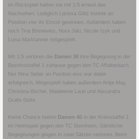
im Rückspiel hatten sie mit 1:5 erneut das
Nachsehen. Lediglich Larissa Götz konnte an
Position vier ihr Einzel gewinnen. Außerdem haben
noch Tina Binnewies, Nora Jaki, Nicole Izyk und
Luisa Marktanner mitgespielt.
Mit 1:5 verloren die
Damen 30
ihre Begegnung in der
Bezirksstaffel 1 zuhause gegen den TC Affalterbach.
Nur Nina Seiter an Position eins war dabei
erfolgreich. Mitgespielt haben außerdem Antje May,
Christina Büchel, Madeleine Laub und Alexandra
Grafe-Stöhr.
Keine Chance hatten
Damen 40
in der Kreisstaffel 1
im Heimspiel gegen den TC Steinheim. Sämtliche
Begegnungen gingen in zwei Sätzen verloren. Beim