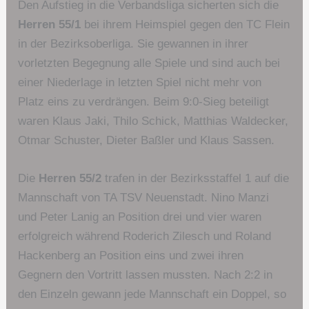
Den Aufstieg in die Verbandsliga sicherten sich die
Herren 55/1
bei ihrem Heimspiel gegen den TC Flein
in der Bezirksoberliga. Sie gewannen in ihrer
vorletzten Begegnung alle Spiele und sind auch bei
einer Niederlage in letzten Spiel nicht mehr von
Platz eins zu verdrängen. Beim 9:0-Sieg beteiligt
waren Klaus Jaki, Thilo Schick, Matthias Waldecker,
Otmar Schuster, Dieter Baßler und Klaus Sassen.
Die
Herren 55/2
trafen in der Bezirksstaffel 1 auf die
Mannschaft von TA TSV Neuenstadt. Nino Manzi
und Peter Lanig an Position drei und vier waren
erfolgreich während Roderich Zilesch und Roland
Hackenberg an Position eins und zwei ihren
Gegnern den Vortritt lassen mussten. Nach 2:2 in
den Einzeln gewann jede Mannschaft ein Doppel, so