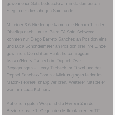
gewonnener Satz bedeutete am Ende den ersten
Sieg in der diesjährigen Spielrunde.
Mit einer 3:6-Niederlage kamen die
Herren 1
in der
Oberliga nach Hause. Beim TA Spfr. Schwendi
konnten nur Diego Barreto Sanchez an Position eins
und Luca Schondelmaier an Position drei ihre Einzel
gewinnen. Den dritten Punkt holten Bogdan
Ivasco/Henry Tschech im Doppel. Zwei
Begegnungen – Henry Tschech im Einzel und das
Doppel Sanchez/Dominik Minkus gingen leider im
Match-Tiebreak knapp verloren. Weiterer Mitspieler
war Tim-Luca Kühnert.
Auf einem guten Weg sind die
Herren 2 i
n der
Bezirksklasse 1. Gegen den Mitkonkurrenten TF