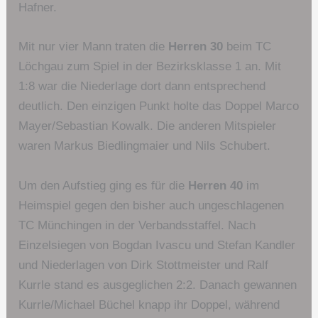
Hafner.
Mit nur vier Mann traten die
Herren 30
beim TC
Löchgau zum Spiel in der Bezirksklasse 1 an. Mit
1:8 war die Niederlage dort dann entsprechend
deutlich. Den einzigen Punkt holte das Doppel Marco
Mayer/Sebastian Kowalk. Die anderen Mitspieler
waren Markus Biedlingmaier und Nils Schubert.
Um den Aufstieg ging es für die
Herren 40
im
Heimspiel gegen den bisher auch ungeschlagenen
TC Münchingen in der Verbandsstaffel. Nach
Einzelsiegen von Bogdan Ivascu und Stefan Kandler
und Niederlagen von Dirk Stottmeister und Ralf
Kurrle stand es ausgeglichen 2:2. Danach gewannen
Kurrle/Michael Büchel knapp ihr Doppel, während