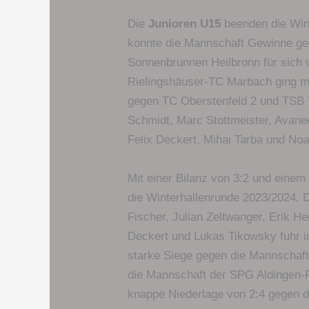
Die
Junioren U15
beenden die Wint
konnte die Mannschaft Gewinne ge
Sonnenbrunnen Heilbronn für sich
Rielingshäuser-TC Marbach ging mit
gegen TC Oberstenfeld 2 und TSB T
Schmidt, Marc Stottmeister, Avane
Felix Deckert, Mihai Tarba und No
Mit einer Bilanz von 3:2 und einem
die Winterhallenrunde 2023/2024. 
Fischer, Julian Zeltwanger, Erik He
Deckert und Lukas Tikowsky fuhr in
starke Siege gegen die Mannschaf
die Mannschaft der SPG Aldingen-R.
knappe Niederlage von 2:4 gegen 