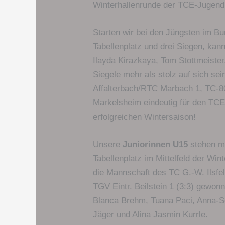
Winterhallenrunde der TCE-Jugen
Starten wir bei den Jüngsten im B
Tabellenplatz und drei Siegen, kan
Ilayda Kirazkaya, Tom Stottmeiste
Siegele mehr als stolz auf sich se
Affalterbach/RTC Marbach 1, TC-
Markelsheim eindeutig für den TC
erfolgreichen Wintersaison!
Unsere
Juniorinnen U15
stehen mi
Tabellenplatz im Mittelfeld der Wi
die Mannschaft des TC G.-W. Ilsfe
TGV Eintr. Beilstein 1 (3:3) gewon
Blanca Brehm, Tuana Paci, Anna-So
Jäger und Alina Jasmin Kurrle.