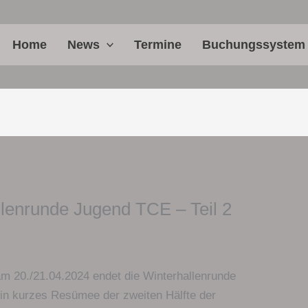
Home
News
Termine
Buchungssystem
llenrunde Jugend TCE – Teil 2
m 20./21.04.2024 endet die Winterhallenrunde
ein kurzes Resümee der zweiten Hälfte der