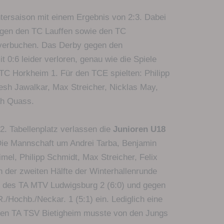
ersaison mit einem Ergebnis von 2:3. Dabei
gen den TC Lauffen sowie den TC
 verbuchen. Das Derby gegen den
 0:6 leider verloren, genau wie die Spiele
C Horkheim 1. Für den TCE spielten: Philipp
esh Jawalkar, Max Streicher, Nicklas May,
ah Quass.
 2. Tabellenplatz verlassen die
Junioren U18
Die Mannschaft um Andrei Tarba, Benjamin
imel, Philipp Schmidt, Max Streicher, Felix
 der zweiten Hälfte der Winterhallenrunde
t des TA MTV Ludwigsburg 2 (6:0) und gegen
/Hochb./Neckar. 1 (5:1) ein. Lediglich eine
den TA TSV Bietigheim musste von den Jungs