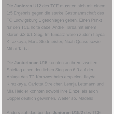
Die
Junioren U12
des TCE mussten sich mit einem
1:5 Ergebnis gegen die starke Gastmannschaft des
TC Ludwigsburg 1 geschlagen geben. Einen Punkt
für den TCE holte dabei Andrei Tarba mit einem
klaren 6:2 6:1 Sieg. Im Einsatz waren zudem Ilayda
Kirazkaya, Marc Stottmeister, Noah Quass sowie
Mihai Tarba.
Die
Juniorinnen U15
konnten an ihrem zweiten
Spieltag einen deutlichen Sieg von 6:0 auf der
Anlage des TC Kornwestheim erspielen. Ilayda
Kirazkaya, Carlotta Streicher, Lennja Lettmann und
Mia Heidler konnten sowohl ihre Einzel als auch
Doppel deutlich gewinnen. Weiter so, Mädels!
Anders sah das bei den
Junioren U15/2
des TCE