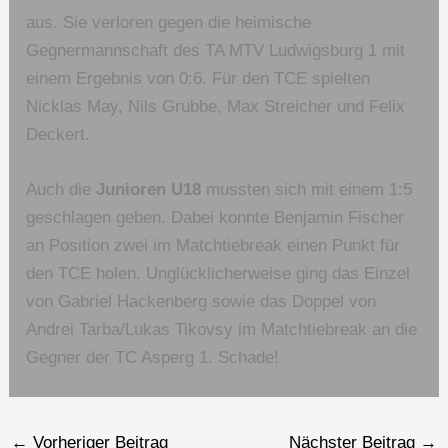
aus. Sie verloren gegen die heimische
Gegnermannschaft des TA MTV Ludwigsburg 1 mit
einem Ergebnis von 0:6. Für den TCE spielten
Nicklas May, Nils Grubbe, Max Streicher und Felix
Deckert.
Auch die
Junioren U18
mussten sich mit einem 1:5
geschlagen geben. Dabei konnte Benjamin Fischer
an Position zwei im Matchtiebreak einen Punkt für
den TCE holen. Unglücklicherweise ging das Einzel
von Gabriel Hackenberg sowie das Doppel von
Andrei Tarba/Lukas Tikovsy im Matchtiebreak an die
Gegner der TC Asperg 1. Schade!
←
Vorheriger Beitrag
Nächster Beitrag
→