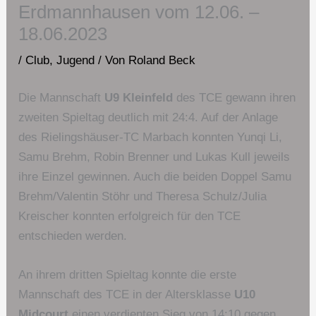
Erdmannhausen vom 12.06. –
18.06.2023
/
Club
,
Jugend
/ Von
Roland Beck
Die Mannschaft
U9 Kleinfeld
des TCE gewann ihren
zweiten Spieltag deutlich mit 24:4. Auf der Anlage
des Rielingshäuser-TC Marbach konnten Yunqi Li,
Samu Brehm, Robin Brenner und Lukas Kull jeweils
ihre Einzel gewinnen. Auch die beiden Doppel Samu
Brehm/Valentin Stöhr und Theresa Schulz/Julia
Kreischer konnten erfolgreich für den TCE
entschieden werden.
An ihrem dritten Spieltag konnte die erste
Mannschaft des TCE in der Altersklasse
U10
Midcourt
einen verdienten Sieg von 14:10 gegen