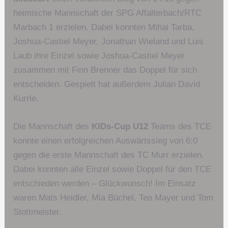
heimische Mannschaft der SPG Affalterbach/RTC
Marbach 1 erzielen. Dabei konnten Mihai Tarba,
Joshua-Castiel Meyer, Jonathan Wieland und Luis
Laub ihre Einzel sowie Joshua-Castiel Meyer
zusammen mit Finn Brenner das Doppel für sich
entscheiden. Gespielt hat außerdem Julian David
Kurrle.
Die Mannschaft des
KIDs-Cup U12
Teams des TCE
konnte einen erfolgreichen Auswärtssieg von 6:0
gegen die erste Mannschaft des TC Murr erzielen.
Dabei konnten alle Einzel sowie Doppel für den TCE
entschieden werden – Glückwunsch! Im Einsatz
waren Mats Heidler, Mia Büchel, Teo Mayer und Tom
Stottmeister.