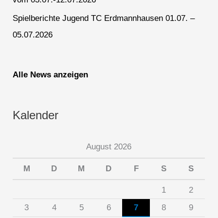
Spielberichte Jugend TC Erdmannhausen 01.07. –
05.07.2026
Alle News anzeigen
Kalender
August 2026
M
D
M
D
F
S
S
1
2
3
4
5
6
7
8
9