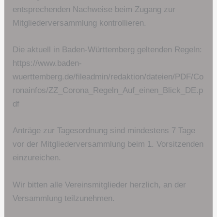
entsprechenden Nachweise beim Zugang zur
Mitgliederversammlung kontrollieren.
Die aktuell in Baden-Württemberg geltenden Regeln:
https://www.baden-
wuerttemberg.de/fileadmin/redaktion/dateien/PDF/Co
ronainfos/ZZ_Corona_Regeln_Auf_einen_Blick_DE.p
df
Anträge zur Tagesordnung sind mindestens 7 Tage
vor der Mitgliederversammlung beim 1. Vorsitzenden
einzureichen.
Wir bitten alle Vereinsmitglieder herzlich, an der
Versammlung teilzunehmen.