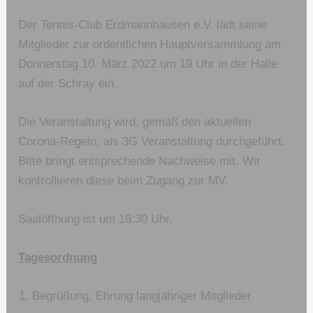
Der Tennis-Club Erdmannhausen e.V. lädt seine
Mitglieder zur ordentlichen Hauptversammlung am
Donnerstag 10. März 2022 um 19 Uhr in der Halle
auf der Schray ein.
Die Veranstaltung wird, gemäß den aktuellen
Corona-Regeln, als 3G Veranstaltung durchgeführt.
Bitte bringt entsprechende Nachweise mit. Wir
kontrollieren diese beim Zugang zur MV.
Saalöffnung ist um 18:30 Uhr.
Tagesordnung
Begrüßung, Ehrung langjähriger Mitglieder