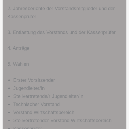
2. Jahresberichte der Vorstandsmitglieder und der
Kassenprüfer
3. Entlastung des Vorstands und der Kassenprüfer
4. Anträge
5. Wahlen
Erster Vorsitzender
Jugendleiter/in
Stellvertretende/r Jugendleiter/in
Technischer Vorstand
Vorstand Wirtschaftsbereich
Stellvertretender Vorstand Wirtschaftsbereich
Kassenprüfer