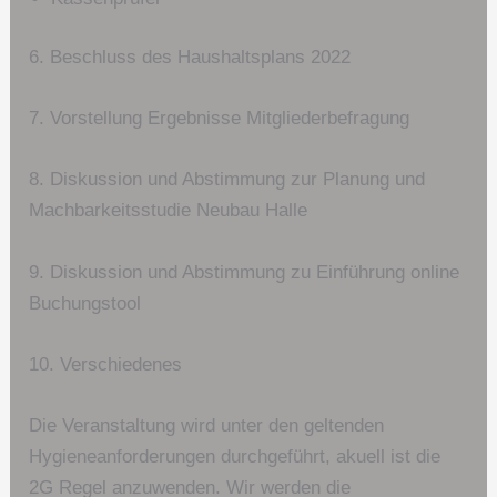
6. Beschluss des Haushaltsplans 2022
7. Vorstellung Ergebnisse Mitgliederbefragung
8. Diskussion und Abstimmung zur Planung und
Machbarkeitsstudie Neubau Halle
9. Diskussion und Abstimmung zu Einführung online
Buchungstool
10. Verschiedenes
Die Veranstaltung wird unter den geltenden
Hygieneanforderungen durchgeführt, akuell ist die
2G Regel anzuwenden. Wir werden die