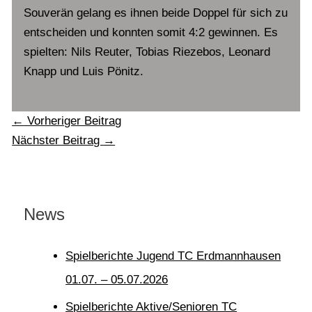
Souverän gelang es ihnen beide Doppel für sich zu
entscheiden und konnten somit 4:2 gewinnen. Es
spielten: Nils Reuter, Tobias Riezebos, Leonard
Knapp und Luis Pönitz.
←
Vorheriger Beitrag
Nächster Beitrag
→
News
Spielberichte Jugend TC Erdmannhausen
01.07. – 05.07.2026
Spielberichte Aktive/Senioren TC