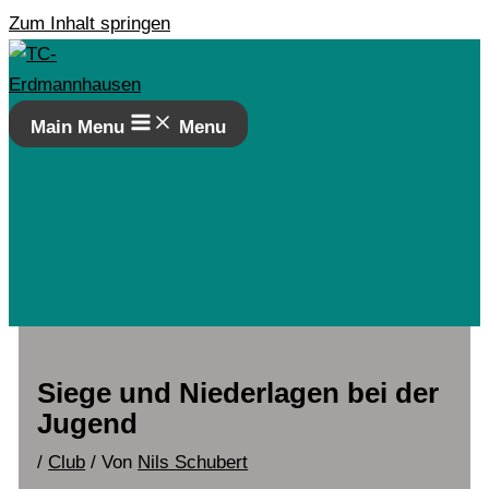
Zum Inhalt springen
Main Menu
Menu
Siege und Niederlagen bei der
Jugend
/
Club
/ Von
Nils Schubert