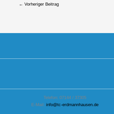
←
Vorheriger Beitrag
Telefon: 07144 / 37305
E-Mail:
info@tc-erdmannhausen.de