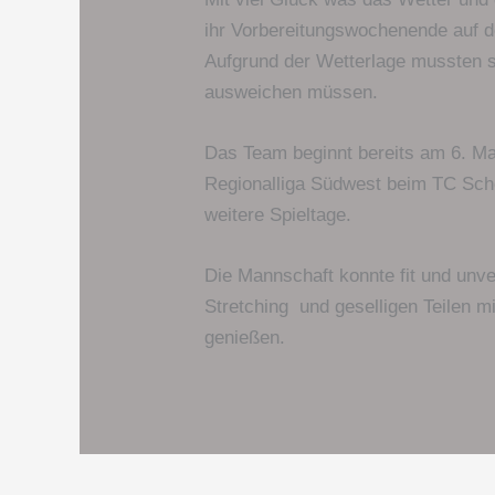
ihr Vorbereitungswochenende auf d
Aufgrund der Wetterlage mussten si
ausweichen müssen.
Das Team beginnt bereits am 6. Ma
Regionalliga Südwest beim TC Schö
weitere Spieltage.
Die Mannschaft konnte fit und unve
Stretching und geselligen Teilen
genießen.