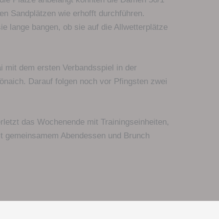
en Sandplätzen wie erhofft durchführen.
e lange bangen, ob sie auf die Allwetterplätze
i mit dem ersten Verbandsspiel in der
naich. Darauf folgen noch vor Pfingsten zwei
rletzt das Wochenende mit Trainingseinheiten,
 mit gemeinsamem Abendessen und Brunch