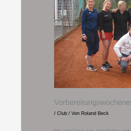
Vorbereitungswochene
/
Club
/ Von
Roland Beck
Mit viel Glück was das Wetter und