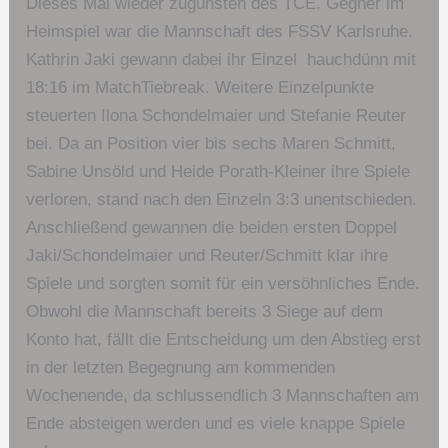
Dieses Mal wieder zugunsten des TCE. Gegner im
Heimspiel war die Mannschaft des FSSV Karlsruhe.
Kathrin Jaki gewann dabei ihr Einzel hauchdünn mit
18:16 im MatchTiebreak. Weitere Einzelpunkte
steuerten Ilona Schondelmaier und Stefanie Reuter
bei. Da an Position vier bis sechs Maren Schmitt,
Sabine Unsöld und Heide Porath-Kleiner ihre Spiele
verloren, stand nach den Einzeln 3:3 unentschieden.
Anschließend gewannen die beiden ersten Doppel
Jaki/Schondelmaier und Reuter/Schmitt klar ihre
Spiele und sorgten somit für ein versöhnliches Ende.
Obwohl die Mannschaft bereits 3 Siege auf dem
Konto hat, fällt die Entscheidung um den Abstieg erst
in der letzten Begegnung am kommenden
Wochenende, da schlussendlich 3 Mannschaften am
Ende absteigen werden und es viele knappe Spiele