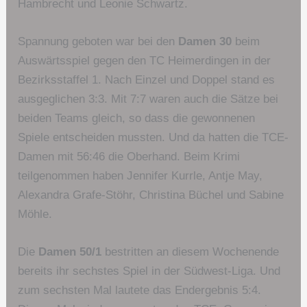
Hambrecht und Leonie Schwartz.
Spannung geboten war bei den
Damen 30
beim
Auswärtsspiel gegen den TC Heimerdingen in der
Bezirksstaffel 1. Nach Einzel und Doppel stand es
ausgeglichen 3:3. Mit 7:7 waren auch die Sätze bei
beiden Teams gleich, so dass die gewonnenen
Spiele entscheiden mussten. Und da hatten die TCE-
Damen mit 56:46 die Oberhand. Beim Krimi
teilgenommen haben Jennifer Kurrle, Antje May,
Alexandra Grafe-Stöhr, Christina Büchel und Sabine
Möhle.
Die
Damen 50/1
bestritten an diesem Wochenende
bereits ihr sechstes Spiel in der Südwest-Liga. Und
zum sechsten Mal lautete das Endergebnis 5:4.