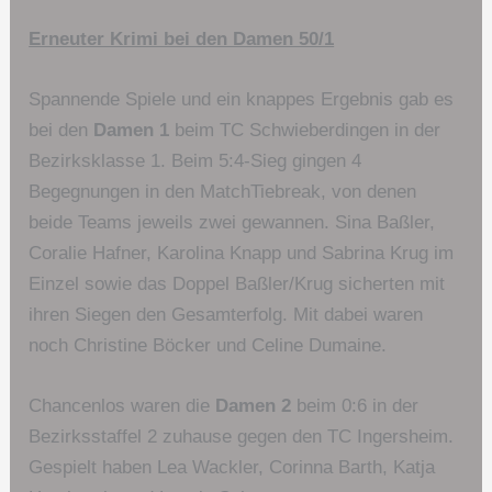
Erneuter Krimi bei den Damen 50/1
Spannende Spiele und ein knappes Ergebnis gab es
bei den
Damen 1
beim TC Schwieberdingen in der
Bezirksklasse 1. Beim 5:4-Sieg gingen 4
Begegnungen in den MatchTiebreak, von denen
beide Teams jeweils zwei gewannen. Sina Baßler,
Coralie Hafner, Karolina Knapp und Sabrina Krug im
Einzel sowie das Doppel Baßler/Krug sicherten mit
ihren Siegen den Gesamterfolg. Mit dabei waren
noch Christine Böcker und Celine Dumaine.
Chancenlos waren die
Damen 2
beim 0:6 in der
Bezirksstaffel 2 zuhause gegen den TC Ingersheim.
Gespielt haben Lea Wackler, Corinna Barth, Katja