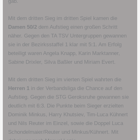
gab.
Mit dem dritten Sieg im dritten Spiel kamen die
Damen 50/2
dem Aufstieg einen großen Schritt
näher. Gegen den TA TSV Untergruppen gewannen
sie in der Bezirksstaffel 1 klar mit 5:1. Am Erfolg
beteiligt waren Angela Knapp, Karin Marktanner,
Sabine Drixler, Silva Baßler und Miriam Evert.
Mit dem dritten Sieg im vierten Spiel wahrten die
Herren 1
in der Verbandsliga die Chance auf den
Aufstieg. Gegen die STG Geroksruhe gewannen sie
deutlich mit 6:3. Die Punkte beim Sieger erzielten
Dominik Minkus, Harry Khutsiev, Tim-Luca Kühnert
und Nils Reuter im Einzel, sowie die Doppel Luca
Schondelmaier/Reuter und Minkus/Kühnert. Mit