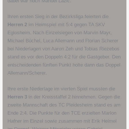
dabei war noch Manuel Lazic.
Ihren ersten Sieg in der Bezirksliga feierten die
Herren 2
im Heimspiel mit 5:4 gegen TA SKV
Eglosheim. Nach Einzelsiegen von Marvin Mayr,
Michael Büchel, Luca Allemann und Florian Scherer
bei Niederlagen von Aaron Zeh und Tobias Riezebos
stand es vor den Doppeln 4:2 für die Gastgeber. Den
entscheidenden fünften Punkt holte dann das Doppel
Allemann/Scherer.
Ihre erste Niederlage im vierten Spiel mussten die
Herren 3
in der Kreisstaffel 2 hinnehmen. Gegen die
zweite Mannschaft des TC Pleidesheim stand es am
Ende 2:4. Die Punkte für den TCE erzielten Marlon
Hafner im Einzel sowie zusammen mit Erik Heimel