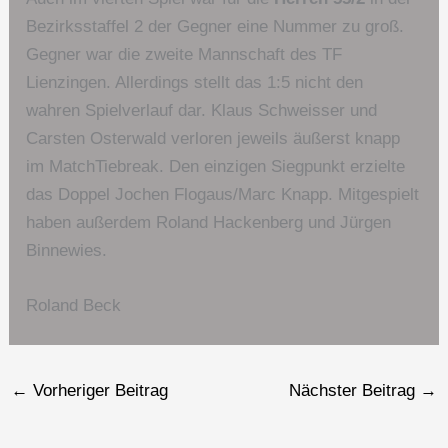
Bezirksstaffel 2 der Gegner eine Nummer zu groß.
Gegner war die zweite Mannschaft des TF
Lienzingen. Allerdings stellt das 1:5 nicht den
wahren Spielverlauf dar. Klaus Schweisser und
Carsten Osterwald verloren jeweils äußerst knapp
im MatchTiebreak. Den einzigen Siegpunkt erzielte
das Doppel Jochen Flogaus/Marc Knapp. Mitgespielt
haben außerdem Roland Hackenberg und Jürgen
Binnewies.
Roland Beck
←
Vorheriger Beitrag
Nächster Beitrag
→