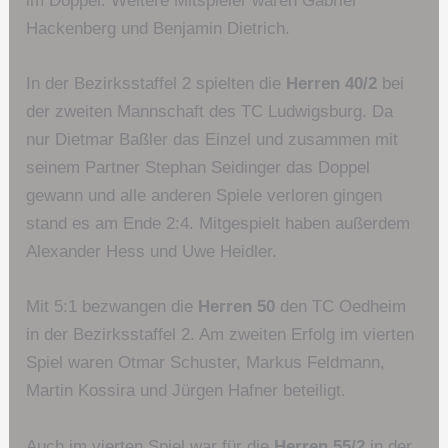
im Doppel. Weitere Mitspieler waren Gabriel
Hackenberg und Benjamin Dietrich.
In der Bezirksstaffel 2 spielten die
Herren 40/2
bei
der zweiten Mannschaft des TC Ludwigsburg. Da
nur Dietmar Baßler das Einzel und zusammen mit
seinem Partner Stephan Seidinger das Doppel
gewann und alle anderen Spiele verloren gingen
stand es am Ende 2:4. Mitgespielt haben außerdem
Alexander Hess und Uwe Heidler.
Mit 5:1 bezwangen die
Herren 50
den TC Oedheim
in der Bezirksstaffel 2. Am zweiten Erfolg im vierten
Spiel waren Otmar Schuster, Markus Feldmann,
Martin Kossira und Jürgen Hafner beteiligt.
Auch im vierten Spiel war für die
Herren 55/2
in der