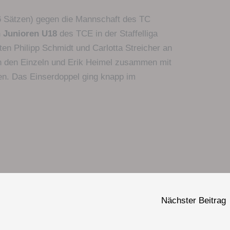
6 Sätzen) gegen die Mannschaft des TC
 Junioren U18
des TCE in der Staffelliga
en Philipp Schmidt und Carlotta Streicher an
 in den Einzeln und Erik Heimel zusammen mit
len. Das Einserdoppel ging knapp im
Nächster Beitrag