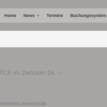
Home
News
Termine
Buchungssystem
TCE im Zeitraum 24. –
 Gemischte Junioren U18