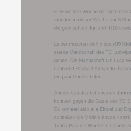
Eine weitere Woche der Sommersai
standen in dieser Woche nur 3 Man
die gemischten Junioren U18 sowie 
Leider mussten sich diese (
U9 Kle
starke Mannschaft des TC Ludwigs
geben. Die Mannschaft um Luca Me
Laub und Raphael Alexandru Ivascu 
ein paar Punkte holen.
Anders sah das bei unseren
Junio
konnten gegen die Gäste des TC Sul
Es konnten also alle Einzel und D
schließen die Mädels Ilayda Kiraz
Tuana Paci die Woche mit einem zwe