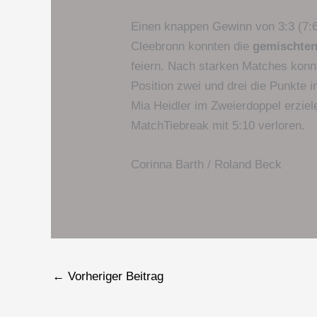
Einen knappen Gewinn von 3:3 (7:
Cleebronn konnten die
gemischten
feiern. Nach starken Matches konnt
Position zwei und drei die Punkte
Mia Heidler im Zweierdoppel erzie
MatchTiebreak mit 5:10 verloren.
Corinna Barth / Roland Beck
←
Vorheriger Beitrag