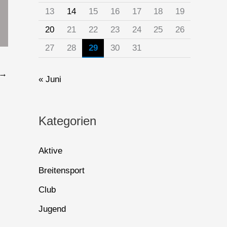
13
14
15
16
17
18
19
20
21
22
23
24
25
26
27
28
29
30
31
→
« Juni
Kategorien
Aktive
Breitensport
Club
Jugend