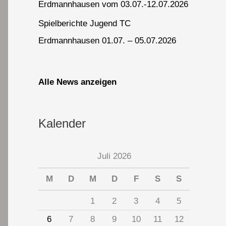
Erdmannhausen vom 03.07.-12.07.2026
Spielberichte Jugend TC
Erdmannhausen 01.07. – 05.07.2026
Alle News anzeigen
Kalender
Juli 2026
M
D
M
D
F
S
S
1
2
3
4
5
6
7
8
9
10
11
12