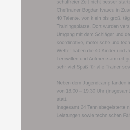
schulfreier Zeit nicht besser star
Cheftrainer Bogdan Ivascu in Zus
40 Talente, von klein bis groß, tä
Trainingsplätze. Dort wurden ver
Umgang mit dem Schläger und der 
koordinative, motorische und tec
Wetter haben die 40 Kinder und J
Lernwillen und Aufmerksamkeit g
sehr viel Spaß für alle Trainer sow
Neben dem Jugendcamp fanden in d
von 18.00 – 19.30 Uhr (insgesamt
statt.
Insgesamt 24 Tennisbegeisterte n
Leistungen sowie technischen Fäh