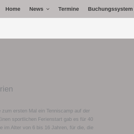
Home
News
Termine
Buchungssystem
rien
e zum ersten Mal ein Tenniscamp auf der
en sportlichen Ferienstart gab es für 40
 im Alter von 6 bis 16 Jahren, für die, die