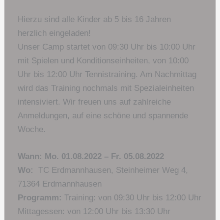
Hierzu sind alle Kinder ab 5 bis 16 Jahren
herzlich eingeladen!
Unser Camp startet von 09:30 Uhr bis 10:00 Uhr
mit Spielen und Konditionseinheiten, von 10:00
Uhr bis 12:00 Uhr Tennistraining. Am Nachmittag
wird das Training nochmals mit Spezialeinheiten
intensiviert. Wir freuen uns auf zahlreiche
Anmeldungen, auf eine schöne und spannende
Woche.
Wann:
Mo. 01.08.2022 – Fr. 05.08.2022
Wo:
TC Erdmannhausen, Steinheimer Weg 4,
71364 Erdmannhausen
Programm:
Training: von 09:30 Uhr bis 12:00 Uhr
Mittagessen: von 12:00 Uhr bis 13:30 Uhr