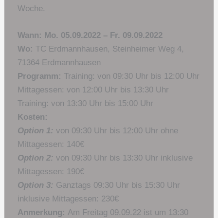
Woche.
Wann:
Mo. 05.09.2022 – Fr. 09.09.2022
Wo:
TC Erdmannhausen, Steinheimer Weg 4,
71364 Erdmannhausen
Programm:
Training: von 09:30 Uhr bis 12:00 Uhr
Mittagessen: von 12:00 Uhr bis 13:30 Uhr
Training: von 13:30 Uhr bis 15:00 Uhr
Kosten:
Option 1:
von 09:30 Uhr bis 12:00 Uhr ohne
Mittagessen: 140€
Option 2:
von 09:30 Uhr bis 13:30 Uhr inklusive
Mittagessen: 190€
Option 3:
Ganztags 09:30 Uhr bis 15:30 Uhr
inklusive Mittagessen: 230€
Anmerkung:
Am Freitag 09.09.22 ist um 13:30