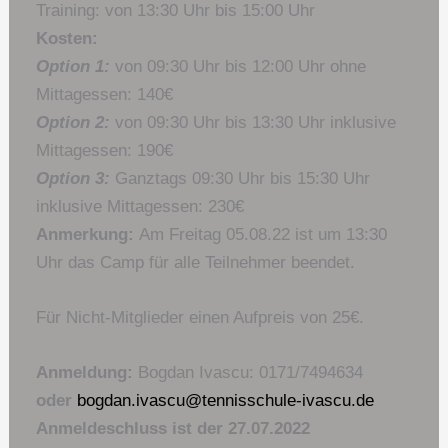
Training: von 13:30 Uhr bis 15:00 Uhr
Kosten:
Option 1:
von 09:30 Uhr bis 12:00 Uhr ohne
Mittagessen: 140€
Option 2:
von 09:30 Uhr bis 13:30 Uhr inklusive
Mittagessen: 190€
Option 3:
Ganztags 09:30 Uhr bis 15:30 Uhr
inklusive Mittagessen: 230€
Anmerkung:
Am Freitag 05.08.22 ist um 13:30
Uhr das Camp für alle Teilnehmer beendet.
Für Nicht-Mitglieder einen Aufpreis von 25€.
Anmeldung:
Bogdan Ivascu: 0171/7494634
oder
bogdan.ivascu@tennisschule-ivascu.de
Anmeldeschluss ist der 27.07.2022