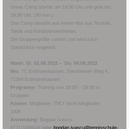
Unser Camp startet um 18:00 Uhr und geht bis
19:30 Uhr. (90 min.)
Das Camp besteht aus einem Mix aus Technik,
Taktik und Konditionseinheiten.
Die Gruppengröße variiert und wird nach
Spielstärke eingeteilt.
Wann:
Di. 02.08.2022 – Do. 04.08.2022
Wo:
TC Erdmannhausen, Steinheimer Weg 4,
71364 Erdmannhausen
Programm:
Training von 18:00 – 19:30 in
Gruppen.
Kosten:
Mitglieder: 75€ / Nicht-Mitglieder:
100€
Anmeldung:
Bogdan Ivascu:
0171/7494634
oder
bogdan.ivascu@tennisschule-