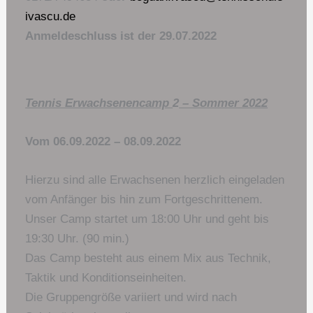
ivascu.de
Anmeldeschluss ist der 29.07.2022
Tennis Erwachsenencamp
2
– Sommer 2022
Vom 06.09.2022 – 08.09.2022
Hierzu sind alle Erwachsenen herzlich eingeladen
vom Anfänger bis hin zum Fortgeschrittenem.
Unser Camp startet um 18:00 Uhr und geht bis
19:30 Uhr. (90 min.)
Das Camp besteht aus einem Mix aus Technik,
Taktik und Konditionseinheiten.
Die Gruppengröße variiert und wird nach