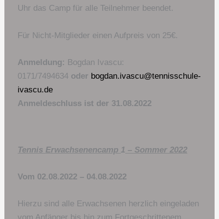
Uhr das Camp für alle Teilnehmer beendet.
Für Nicht-Mitglieder einen Aufpreis von 25€.
Anmeldung:
Bogdan Ivascu:
0171/7494634
oder
bogdan.ivascu@tennisschule-
ivascu.de
Anmeldeschluss ist der 31.08.2022
Tennis Erwachsenencamp
1
– Sommer 2022
Vom 02.08.2022 – 04.08.2022
Hierzu sind alle Erwachsenen herzlich eingeladen
vom Anfänger bis hin zum Fortgeschrittenem.