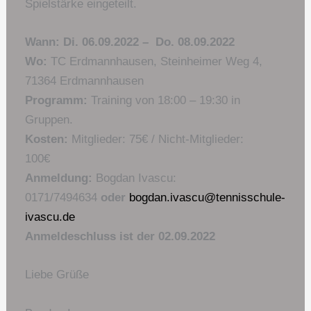
Spielstärke eingeteilt.
Wann:
Di. 06.09.2022 – Do. 08.09.2022
Wo:
TC Erdmannhausen, Steinheimer Weg 4,
71364 Erdmannhausen
Programm:
Training von 18:00 – 19:30 in
Gruppen.
Kosten:
Mitglieder: 75€ / Nicht-Mitglieder:
100€
Anmeldung:
Bogdan Ivascu:
0171/7494634
oder
bogdan.ivascu@tennisschule-
ivascu.de
Anmeldeschluss ist der 02.09.2022
Liebe Grüße