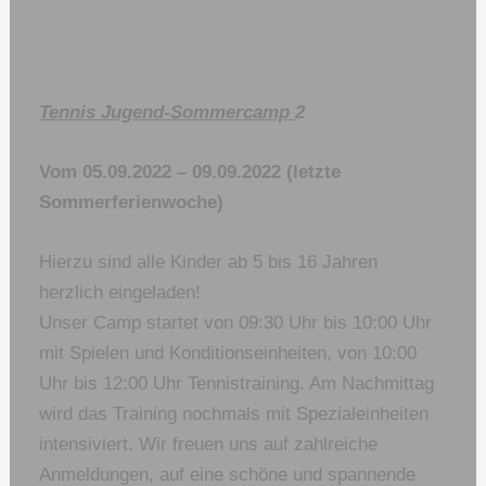
Tennis Jugend-Sommercamp
2
Vom 05.09.2022 – 09.09.2022 (letzte
Sommerferienwoche)
Hierzu sind alle Kinder ab 5 bis 16 Jahren
herzlich eingeladen!
Unser Camp startet von 09:30 Uhr bis 10:00 Uhr
mit Spielen und Konditionseinheiten, von 10:00
Uhr bis 12:00 Uhr Tennistraining. Am Nachmittag
wird das Training nochmals mit Spezialeinheiten
intensiviert. Wir freuen uns auf zahlreiche
Anmeldungen, auf eine schöne und spannende