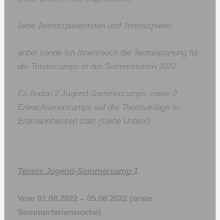
liebe Tennisspielerinnen und Tennisspieler,
anbei sende ich Ihnen/euch die Terminplanung für
die Tenniscamps in der Sommerferien 2022.
Es finden 2 Jugend-Sommercamps sowie 2
Erwachsenencamps auf der Tennisanlage in
Erdmannhausen statt (siehe Unten!).
Tennis Jugend-Sommercamp
1
Vom 01.08.2022 – 05.08.2022 (erste
Sommerferienwoche)