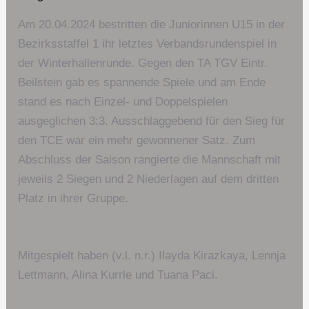
Am 20.04.2024 bestritten die Juniorinnen U15 in der
Bezirksstaffel 1 ihr letztes Verbandsrundenspiel in
der Winterhallenrunde. Gegen den TA TGV Eintr.
Beilstein gab es spannende Spiele und am Ende
stand es nach Einzel- und Doppelspielen
ausgeglichen 3:3. Ausschlaggebend für den Sieg für
den TCE war ein mehr gewonnener Satz. Zum
Abschluss der Saison rangierte die Mannschaft mit
jeweils 2 Siegen und 2 Niederlagen auf dem dritten
Platz in ihrer Gruppe.
Mitgespielt haben (v.l. n.r.) Ilayda Kirazkaya, Lennja
Lettmann, Alina Kurrle und Tuana Paci.