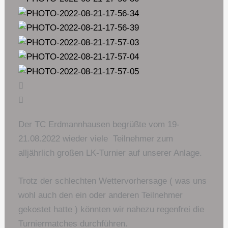
Der TC Erdmannhausen begrüßte vom 19-
21.08.2022 wieder viele Teilnehmer zum
alljährlich großen LK-Turnier auf unserer Anlage.
Trotz der schlechten Wettervorhersage ( was uns
wohl auch den ein oder anderen Teilnehmer
gekostet hatte ) könnten wir nahezu regenfrei die
Turniermatches durchführen.