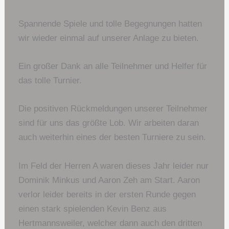
Spannende Spiele und tolle Begegnungen hatten
wir wieder einmal auf unserer Anlage zu bieten.
Ein großer Dank an alle Teilnehmer und Helfer für
das tolle Turnier.
Die positiven Rückmeldungen unserer Teilnehmer
sind für uns das größte Lob. Wir arbeiten daran
auch weiterhin eines der besten Turniere zu sein.
Im Feld der Herren A waren dieses Jahr leider nur
Dominik Minkus und Aaron Zeh am Start. Aaron
verlor leider bereits in der ersten Runde gegen
einen stark spielenden Kevin Benz aus
Hertmannsweiler, welcher dann auch den dritten