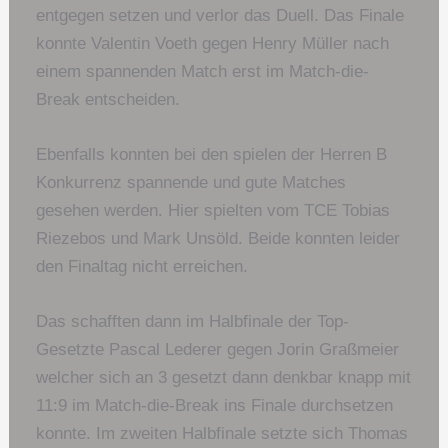
entgegen setzen und verlor das Duell. Das Finale
konnte Valentin Voeth gegen Henry Müller nach
einem spannenden Match erst im Match-die-
Break entscheiden.
Ebenfalls konnten bei den spielen der Herren B
Konkurrenz spannende und gute Matches
gesehen werden. Hier spielten vom TCE Tobias
Riezebos und Mark Unsöld. Beide konnten leider
den Finaltag nicht erreichen.
Das schafften dann im Halbfinale der Top-
Gesetzte Pascal Lederer gegen Jorin Graßmeier
welcher sich an 3 gesetzt dann denkbar knapp mit
11:9 im Match-die-Break ins Finale durchsetzen
konnte. Im zweiten Halbfinale setzte sich Thomas