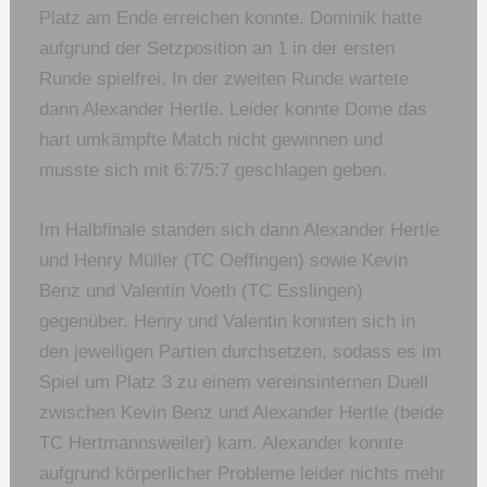
Platz am Ende erreichen konnte. Dominik hatte
aufgrund der Setzposition an 1 in der ersten
Runde spielfrei. In der zweiten Runde wartete
dann Alexander Hertle. Leider konnte Dome das
hart umkämpfte Match nicht gewinnen und
musste sich mit 6:7/5:7 geschlagen geben.
Im Halbfinale standen sich dann Alexander Hertle
und Henry Müller (TC Oeffingen) sowie Kevin
Benz und Valentin Voeth (TC Esslingen)
gegenüber. Henry und Valentin konnten sich in
den jeweiligen Partien durchsetzen, sodass es im
Spiel um Platz 3 zu einem vereinsinternen Duell
zwischen Kevin Benz und Alexander Hertle (beide
TC Hertmannsweiler) kam. Alexander konnte
aufgrund körperlicher Probleme leider nichts mehr