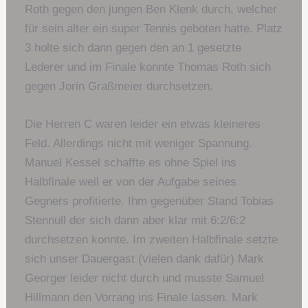
Roth gegen den jungen Ben Klenk durch, welcher
für sein alter ein super Tennis geboten hatte. Platz
3 holte sich dann gegen den an 1 gesetzte
Lederer und im Finale konnte Thomas Roth sich
gegen Jorin Graßmeier durchsetzen.
Die Herren C waren leider ein etwas kleineres
Feld. Allerdings nicht mit weniger Spannung.
Manuel Kessel schaffte es ohne Spiel ins
Halbfinale weil er von der Aufgabe seines
Gegners profitierte. Ihm gegenüber Stand Tobias
Stennull der sich dann aber klar mit 6:2/6:2
durchsetzen konnte. Im zweiten Halbfinale setzte
sich unser Dauergast (vielen dank dafür) Mark
Georger leider nicht durch und musste Samuel
Hillmann den Vorrang ins Finale lassen. Mark