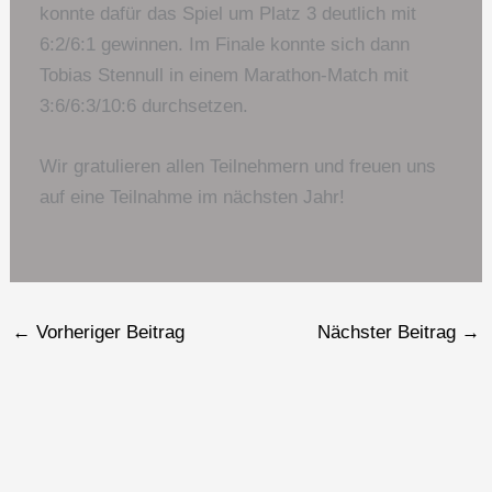
konnte dafür das Spiel um Platz 3 deutlich mit
6:2/6:1 gewinnen. Im Finale konnte sich dann
Tobias Stennull in einem Marathon-Match mit
3:6/6:3/10:6 durchsetzen.
Wir gratulieren allen Teilnehmern und freuen uns
auf eine Teilnahme im nächsten Jahr!
←
Vorheriger Beitrag
Nächster Beitrag
→