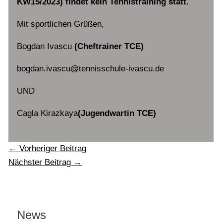
KW15/2023) findet kein Tennistraining statt.
Mit sportlichen Grüßen,
Bogdan Ivascu
(Cheftrainer TCE)
bogdan.ivascu@tennisschule-ivascu.de
UND
Cagla Kirazkaya
(Jugendwartin TCE)
←
Vorheriger Beitrag
Nächster Beitrag
→
News