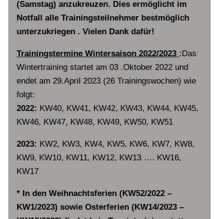
(Samstag) anzukreuzen. Dies ermöglicht im
Notfall alle Trainingsteilnehmer bestmöglich
unterzukriegen . Vielen Dank dafür!
Trainingstermine Wintersaison 2022/2023
:
Das
Wintertraining startet am 03 .Oktober 2022 und
endet am 29.April 2023 (26 Trainingswochen) wie
folgt:
2022:
KW40, KW41, KW42, KW43, KW44, KW45,
KW46, KW47, KW48, KW49, KW50, KW51
2023:
KW2, KW3, KW4, KW5, KW6, KW7, KW8,
KW9, KW10, KW11, KW12, KW13 …. KW16,
KW17
* In den Weihnachtsferien (KW52/2022 –
KW1/2023) sowie Osterferien (KW14/2023 –