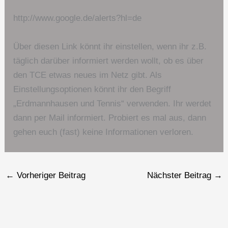
http://www.google.de/alerts?hl=de
Über diesen Link könnt ihr einstellen, wenn ihr z.B.
täglich darüber informiert werden wollt, ob es über
den TCE etwas neues im Netz gibt. Als
Einstellungsoptionen könnt ihr den Begriff
„Erdmannhausen und Tennis“ verwenden. Ihr werdet
dann per Mail informiert. Probiert es mal aus, dann
gehen euch (fast) keine Informationen verloren.
←
Vorheriger Beitrag
Nächster Beitrag
→