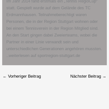
Im Jahr 2014 fand erstmals ein „Tennis RegioCup“
statt. Gespielt wurde auf dem Gelände des TC
Erdmannhausen. Teilnahmeberechtigt waren
Personen, die in der Region Stuttgart wohnen oder
bei einem Tennisverein in der Region Mitglied sind.
An den Start gingen dabei Zweierteams, wobei die
Partner in einer Linie verwandt sein und
unterschiedlichen Generationen angehören mussten.
..weiterlesen auf sportregion-stuttgart.de
←
Vorheriger Beitrag
Nächster Beitrag
→