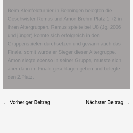
Beim Kleinfeldturnier in Benningen belegten die
Geschwister Remus und Amon Brehm Platz 1 +2 in
ihren Altergruppen. Remus spielte bei U8 (Jg. 2006
und jünger) konnte sich erfolgreich in den
Gruppenspielen durchsetzen und gewann auch das
Finale, somit wurde er Sieger dieser Altergruppe.
Amon siegte ebenso in seiner Gruppe, musste sich
aber dann im Finale geschlagen geben und belegte
den 2.Platz.
←
Vorheriger Beitrag
Nächster Beitrag
→