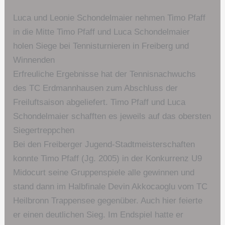
Luca und Leonie Schondelmaier nehmen Timo Pfaff
in die Mitte Timo Pfaff und Luca Schondelmaier
holen Siege bei Tennisturnieren in Freiberg und
Winnenden
Erfreuliche Ergebnisse hat der Tennisnachwuchs
des TC Erdmannhausen zum Abschluss der
Freiluftsaison abgeliefert. Timo Pfaff und Luca
Schondelmaier schafften es jeweils auf das obersten
Siegertreppchen
Bei den Freiberger Jugend-Stadtmeisterschaften
konnte Timo Pfaff (Jg. 2005) in der Konkurrenz U9
Midocurt seine Gruppenspiele alle gewinnen und
stand dann im Halbfinale Devin Akkocaoglu vom TC
Heilbronn Trappensee gegenüber. Auch hier feierte
er einen deutlichen Sieg. Im Endspiel hatte er