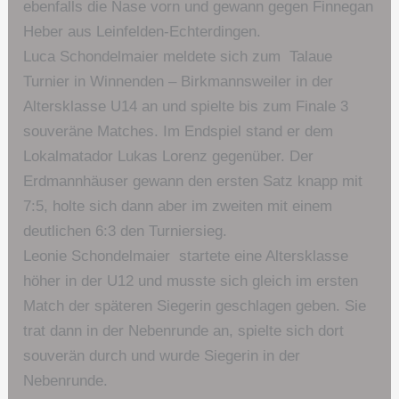
ebenfalls die Nase vorn und gewann gegen Finnegan
Heber aus Leinfelden-Echterdingen.
Luca Schondelmaier meldete sich zum Talaue
Turnier in Winnenden – Birkmannsweiler in der
Altersklasse U14 an und spielte bis zum Finale 3
souveräne Matches. Im Endspiel stand er dem
Lokalmatador Lukas Lorenz gegenüber. Der
Erdmannhäuser gewann den ersten Satz knapp mit
7:5, holte sich dann aber im zweiten mit einem
deutlichen 6:3 den Turniersieg.
Leonie Schondelmaier startete eine Altersklasse
höher in der U12 und musste sich gleich im ersten
Match der späteren Siegerin geschlagen geben. Sie
trat dann in der Nebenrunde an, spielte sich dort
souverän durch und wurde Siegerin in der
Nebenrunde.