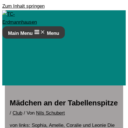
Zum Inhalt springen
Main Menu
Menu
Mädchen an der Tabellenspitze
/
Club
/ Von
Nils Schubert
von links: Sophia, Amelie, Coralie und Leonie Die