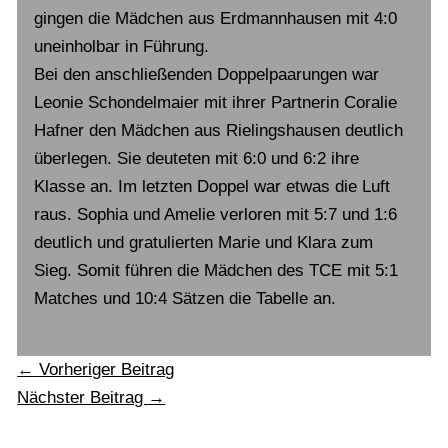
gingen die Mädchen aus Erdmannhausen mit 4:0
uneinholbar in Führung.
Bei den anschließenden Doppelpaarungen war
Leonie Schondelmaier mit ihrer Partnerin Coralie
Hafner den Mädchen aus Rielingshausen deutlich
überlegen. Sie deuteten mit 6:0 und 6:2 ihre
Klasse an. Im letzten Doppel war etwas die Luft
raus. Sophia und Amelie verloren mit 5:7 und 1:6
deutlich und gratulierten Marie und Klara zum
Sieg. Somit führen die Mädchen des TCE mit 5:1
Matches und 10:4 Sätzen die Tabelle an.
←
Vorheriger Beitrag
Nächster Beitrag
→