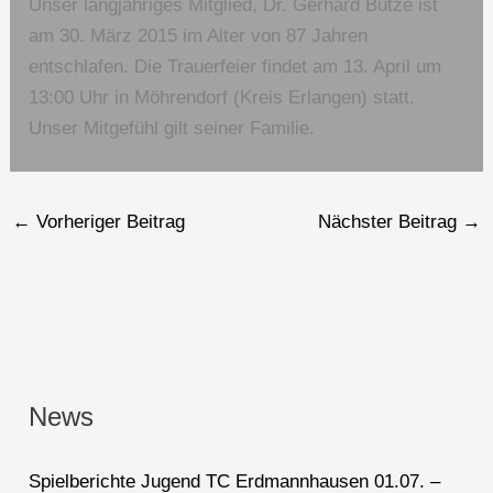
Unser langjähriges Mitglied, Dr. Gerhard Butze ist
am 30. März 2015 im Alter von 87 Jahren
entschlafen. Die Trauerfeier findet am 13. April um
13:00 Uhr in Möhrendorf (Kreis Erlangen) statt.
Unser Mitgefühl gilt seiner Familie.
←
Vorheriger Beitrag
Nächster Beitrag
→
News
Spielberichte Jugend TC Erdmannhausen 01.07. –