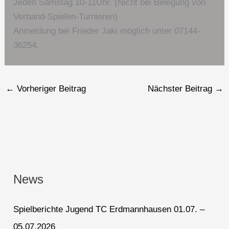
Jeden Samstag 10-11Uhr. (Nicht bei Belegung von
Verband-Spielen-Turnieren)
Anmeldung bei Frieder Jaki möglich unter 07144-
36254.
←
Vorheriger Beitrag
Nächster Beitrag
→
News
Spielberichte Jugend TC Erdmannhausen 01.07. –
05.07.2026