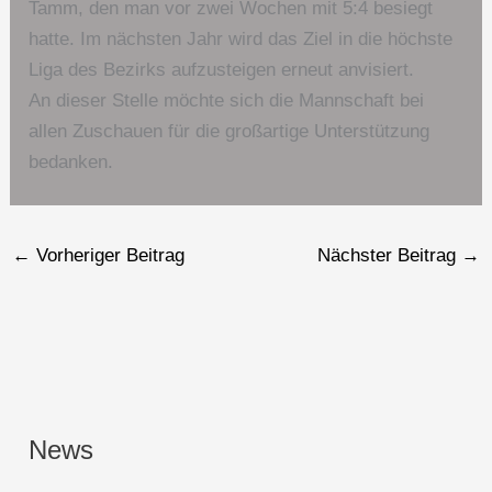
Tamm, den man vor zwei Wochen mit 5:4 besiegt
hatte. Im nächsten Jahr wird das Ziel in die höchste
Liga des Bezirks aufzusteigen erneut anvisiert.
An dieser Stelle möchte sich die Mannschaft bei
allen Zuschauen für die großartige Unterstützung
bedanken.
←
Vorheriger Beitrag
Nächster Beitrag
→
News