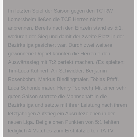
Im letzten Spiel der Saison gegen den TC RW
Lomersheim ließen die TCE Herren nichts
anbrennen. Bereits nach den Einzeln stand es 5:1,
wodurch der Sieg und damit der zweite Platz in der
Bezirksliga gesichert war. Durch zwei weitere
gewonnene Doppel konnten die Herren 1 den
Auswärtssieg mit 7:2 perfekt machen. (Es spielten:
Tim-Luca Kühnert, Ari Schwidder, Benjamin
Rosenbohm, Markus Biedlingmaier, Tobias Pfaff,
Luca Schondelmaier, Henry Tschech) Mit einer sehr
guten Saison startete die Mannschaft in die
Bezirksliga und setzte mit ihrer Leistung nach ihrem
letztjährigen Aufstieg ein Ausrufezeichen in der
neuen Liga. Bei gleichen Punkten von 5:1 fehlten
lediglich 4 Matches zum Erstplatzierten TA TV