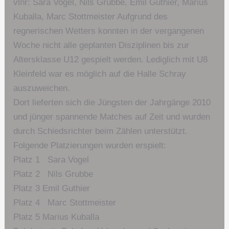
vlnr: Sara Vogel, Nils Grubbe, Emil Guthier, Marius
Kuballa, Marc Stottmeister Aufgrund des
regnerischen Wetters konnten in der vergangenen
Woche nicht alle geplanten Disziplinen bis zur
Altersklasse U12 gespielt werden. Lediglich mit U8
Kleinfeld war es möglich auf die Halle Schray
auszuweichen.
Dort lieferten sich die Jüngsten der Jahrgänge 2010
und jünger spannende Matches auf Zeit und wurden
durch Schiedsrichter beim Zählen unterstützt.
Folgende Platzierungen wurden erspielt:
Platz 1 Sara Vogel
Platz 2 Nils Grubbe
Platz 3 Emil Guthier
Platz 4 Marc Stottmeister
Platz 5 Marius Kuballa