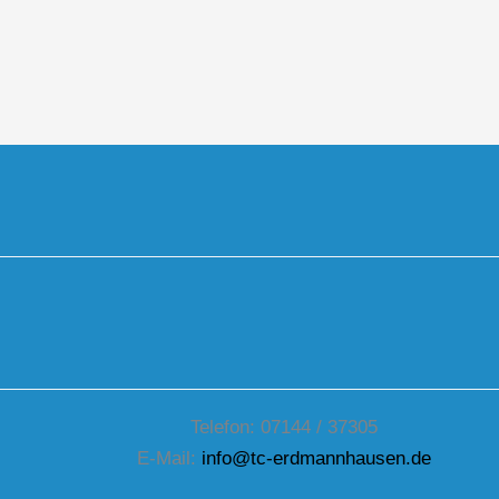
Telefon: 07144 / 37305
E-Mail:
info@tc-erdmannhausen.de