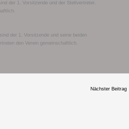
nd der 1. Vorsitzende und der Stellvertreter.
aftlich.
sind der 1. Vorsitzende und seine beiden
ertreten den Verein gemeinschaftlich.
Nächster Beitrag