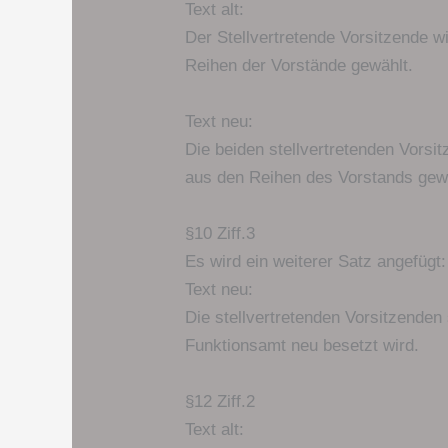
Text alt:
Der Stellvertretende Vorsitzende 
Reihen der Vorstände gewählt.
Text neu:
Die beiden stellvertretenden Vors
aus den Reihen des Vorstands gew
§10 Ziff.3
Es wird ein weiterer Satz angefügt:
Text neu:
Die stellvertretenden Vorsitzenden
Funktionsamt neu besetzt wird.
§12 Ziff.2
Text alt: