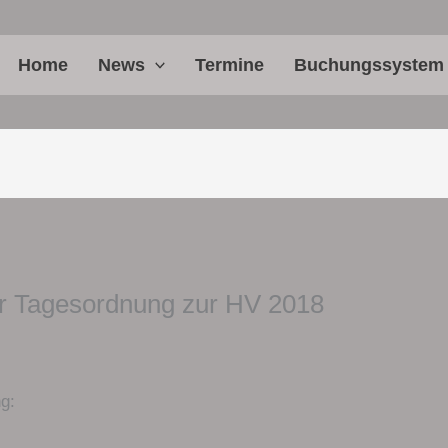
Home
News
Termine
Buchungssystem
r Tagesordnung zur HV 2018
g: