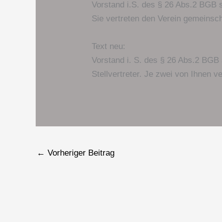
Vorstand i.S. des § 26 Abs.2 BGB si
Sie vertreten den Verein gemeinsch
Text neu:
Vorstand i. S. des § 26 Abs.2 BGB 
Stellvertreter. Je zwei von Ihnen v
←
Vorheriger Beitrag