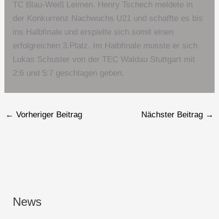
TC Blau-Weiß Leimen. Henry Tschech meldete in
der Konkurrenz Nachwuchs U21 und schaffte es bis
ins Halbfinale und erspielte sich somit einen
erfolgreichen 3.Platz. Im Halbfinale musste er sich
Lukas Schuster von der TEC Waldau Stuttgart mit
2:6 und 5:7 geschlagen geben.
←
Vorheriger Beitrag
Nächster Beitrag
→
News