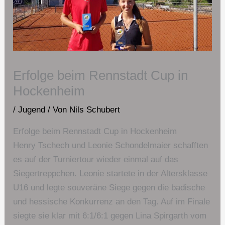
Erfolge beim Rennstadt Cup in
Hockenheim
/
Jugend
/ Von
Nils Schubert
Erfolge beim Rennstadt Cup in Hockenheim
Henry Tschech und Leonie Schondelmaier schafften
es auf der Turniertour wieder einmal auf das
Siegertreppchen. Leonie startete in der Altersklasse
U16 und legte souveräne Siege gegen die badische
und hessische Konkurrenz an den Tag. Auf im Finale
siegte sie klar mit 6:1/6:1 gegen Lina Spirgarth vom