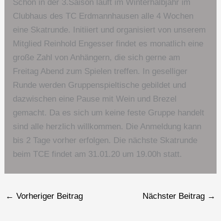
Schon in der 3.Saison läuft im Winterhalbjahr im
Clubhaus des TC Erdmannhausen alle 4 Wochen
eine Skatrunde. Initiiert und organisiert von unserem
Mitglied Reinhold Engesser findet es monatlich eine
große Zahl von Anhängern, die sich gerne am
Freitag Abend zum Spielen treffen. In geselliger
Runde werden Gruppenspieltische gebildet und
dazwischen eine Pause mit Wein und Brezel
gemacht. Da es sich um keine feste Gruppe handelt
sind alle herzlich willkommen. Die Anmeldung kann
bis 2 Tage vorher erfolgen. Die nächste Skatrunde
beim TCE findet am 31.01.20 um 19.00h statt.
←
Vorheriger Beitrag
Nächster Beitrag
→