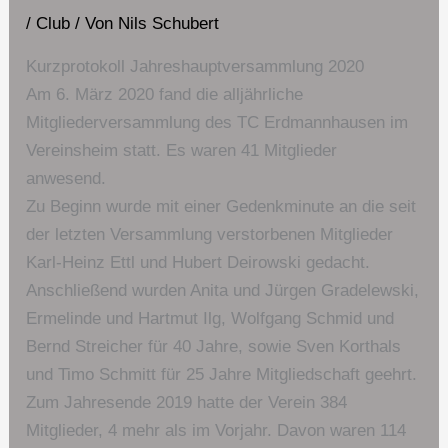
/
Club
/ Von
Nils Schubert
Kurzprotokoll Jahreshauptversammlung 2020
Am 6. März 2020 fand die alljährliche
Mitgliederversammlung des TC Erdmannhausen im
Vereinsheim statt. Es waren 41 Mitglieder
anwesend.
Zu Beginn wurde mit einer Gedenkminute an die seit
der letzten Versammlung verstorbenen Mitglieder
Karl-Heinz Ettl und Hubert Deirowski gedacht.
Anschließend wurden Anita und Jürgen Gradelewski,
Ermelinde und Hartmut Ilg, Wolfgang Schmid und
Bernd Streicher für 40 Jahre, sowie Sven Korthals
und Timo Schmitt für 25 Jahre Mitgliedschaft geehrt.
Zum Jahresende 2019 hatte der Verein 384
Mitglieder, 4 mehr als im Vorjahr. Davon waren 114