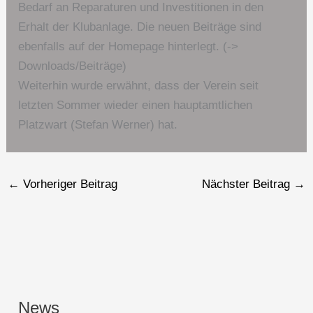
Bedarf an Reparaturen und Investitionen in den
Erhalt der Klubanlage. Die neuen Beiträge sind
ebenfalls auf der Homepage hinterlegt. (->
Downloads/Beiträge)
Weiterhin wurde erwähnt, dass der Verein seit
letzten Sommer wieder einen hauptamtlichen
Platzwart (Stefan Werner) hat.
←
Vorheriger Beitrag
Nächster Beitrag
→
News