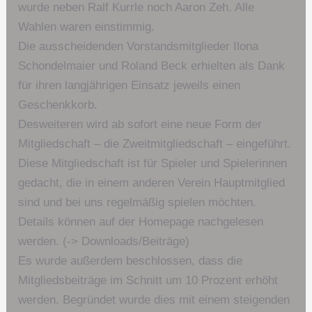
wurde neben Ralf Kurrle noch Aaron Zeh. Alle
Wahlen waren einstimmig.
Die ausscheidenden Vorstandsmitglieder Ilona
Schondelmaier und Roland Beck erhielten als Dank
für ihren langjährigen Einsatz jeweils einen
Geschenkkorb.
Desweiteren wird ab sofort eine neue Form der
Mitgliedschaft – die Zweitmitgliedschaft – eingeführt.
Diese Mitgliedschaft ist für Spieler und Spielerinnen
gedacht, die in einem anderen Verein Hauptmitglied
sind und bei uns regelmäßig spielen möchten.
Details können auf der Homepage nachgelesen
werden. (-> Downloads/Beiträge)
Es wurde außerdem beschlossen, dass die
Mitgliedsbeiträge im Schnitt um 10 Prozent erhöht
werden. Begründet wurde dies mit einem steigenden