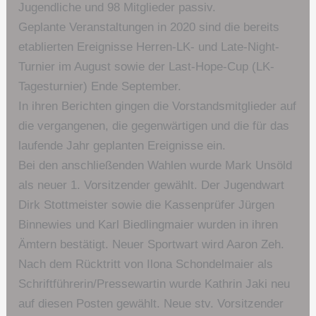
Jugendliche und 98 Mitglieder passiv.
Geplante Veranstaltungen in 2020 sind die bereits
etablierten Ereignisse Herren-LK- und Late-Night-
Turnier im August sowie der Last-Hope-Cup (LK-
Tagesturnier) Ende September.
In ihren Berichten gingen die Vorstandsmitglieder auf
die vergangenen, die gegenwärtigen und die für das
laufende Jahr geplanten Ereignisse ein.
Bei den anschließenden Wahlen wurde Mark Unsöld
als neuer 1. Vorsitzender gewählt. Der Jugendwart
Dirk Stottmeister sowie die Kassenprüfer Jürgen
Binnewies und Karl Biedlingmaier wurden in ihren
Ämtern bestätigt. Neuer Sportwart wird Aaron Zeh.
Nach dem Rücktritt von Ilona Schondelmaier als
Schriftführerin/Pressewartin wurde Kathrin Jaki neu
auf diesen Posten gewählt. Neue stv. Vorsitzender