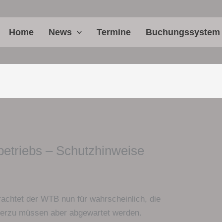
Home
News
Termine
Buchungssystem
betriebs – Schutzhinweise
achtet der WTB nun für wahrscheinlich, die
ierzu müssen aber abgewartet werden.