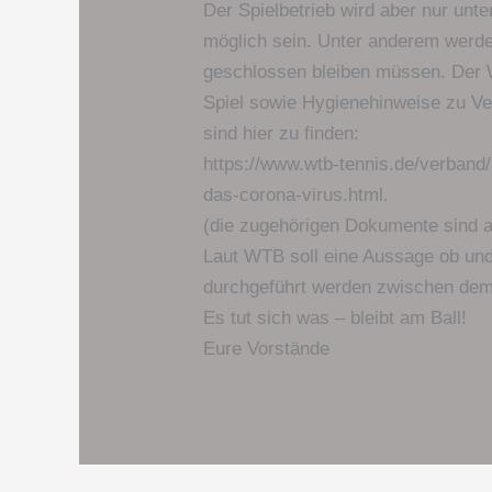
Der Spielbetrieb wird aber nur un
möglich sein. Unter anderem werd
geschlossen bleiben müssen. Der 
Spiel sowie Hygienehinweise zu V
sind hier zu finden:
https://www.wtb-tennis.de/verband/
das-corona-virus.html.
(die zugehörigen Dokumente sind 
Laut WTB soll eine Aussage ob und
durchgeführt werden zwischen dem 
Es tut sich was – bleibt am Ball!
Eure Vorstände