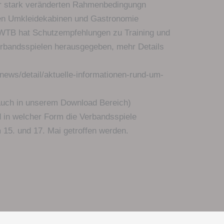
ter stark veränderten Rahmenbedingungn
en Umkleidekabinen und Gastronomie
WTB hat Schutzempfehlungen zu Training und
erbandsspielen herausgegeben, mehr Details
news/detail/aktuelle-informationen-rund-um-
auch in unserem Download Bereich)
 in welcher Form die Verbandsspiele
15. und 17. Mai getroffen werden.