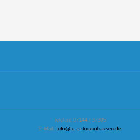
Telefon: 07144 / 37305
E-Mail:
info@tc-erdmannhausen.de