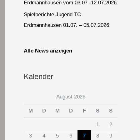
Erdmannhausen vom 03.07.-12.07.2026
Spielberichte Jugend TC
Erdmannhausen 01.07. – 05.07.2026
Alle News anzeigen
Kalender
August 2026
M
D
M
D
F
S
S
1
2
3
4
5
6
7
8
9