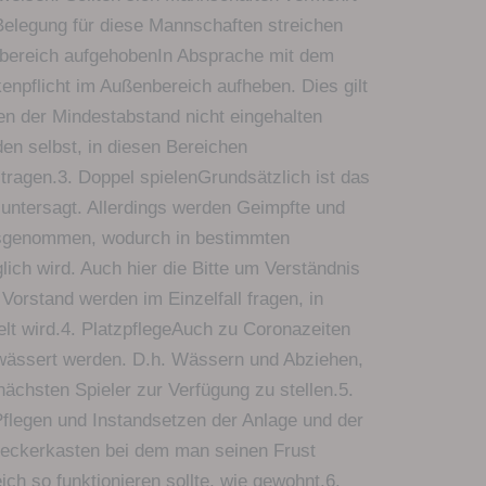
 Belegung für diese Mannschaften streichen
bereich aufgehobenIn Absprache mit dem
npflicht im Außenbereich aufheben. Dies gilt
nen der Mindestabstand nicht eingehalten
den selbst, in diesen Bereichen
tragen.3. Doppel spielenGrundsätzlich ist das
untersagt. Allerdings werden Geimpfte und
sgenommen, wodurch in bestimmten
lich wird. Auch hier die Bitte um Verständnis
 Vorstand werden im Einzelfall fragen, in
elt wird.4. PlatzpflegeAuch zu Coronazeiten
ewässert werden. D.h. Wässern und Abziehen,
nächsten Spieler zur Verfügung zu stellen.5.
Pflegen und Instandsetzen der Anlage und der
r Meckerkasten bei dem man seinen Frust
ch so funktionieren sollte, wie gewohnt.6.