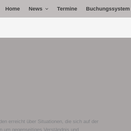
Home
News
Termine
Buchungssystem
 erreicht über Situationen, die sich auf der
en um gegenseitiges Verständnis und