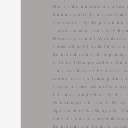
Rücksichtnahme in diesen schwierig
kommen, und dort auch zum Spiele
denen wir die Spielregeln nochmal
sind uns bewusst, dass die Beleg
Herausforderung ist. Wir haben im
entwickelt, welcher alle Interessen 
Mannschaftsführer, deren jeweilige 
nicht durch Hängen weiterer Mannsc
auch ein früheres Belegen der Plät
werden, dass der Trainingsplan de
eingehalten wird, wie im Aushang ei
bitte an die vorgegebene Spielzeit 
Weiterhängen oder längere Belegun
Spitzenzeiten! Das Hängen der Märk
und sollte von allen eingehalten w
Mannschaften nochmals darauf hin