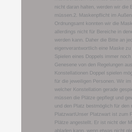
nicht daran halten, werden wir die
müssen.2. Maskenpflicht im Außen
Ordnungsamt konnten wir die Maske
allerdings nicht für Bereiche in de
werden kann. Daher die Bitte an je
eigenverantwortlich eine Maske zu 
Spielen eines Doppels immer noch 
Genesene von den Regelungen au
Konstellationen Doppel spielen mög
für die jeweiligen Personen. Wir im
welcher Konstellation gerade gespi
müssen die Plätze gepflegt und g
und den Platz bestmöglich für den 
PlatzwartUnser Platzwart ist zum 
Plätze angestellt. Er ist nicht de
abladen kann, wenn etwas nicht glei