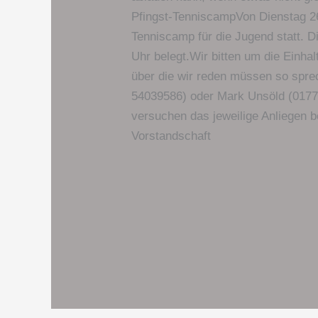
Pfingst-TenniscampVon Dienstag 26.
Tenniscamp für die Jugend statt. D
Uhr belegt.Wir bitten um die Einha
über die wir reden müssen so sprec
54039586) oder Mark Unsöld (0177/
versuchen das jeweilige Anliegen b
Vorstandschaft