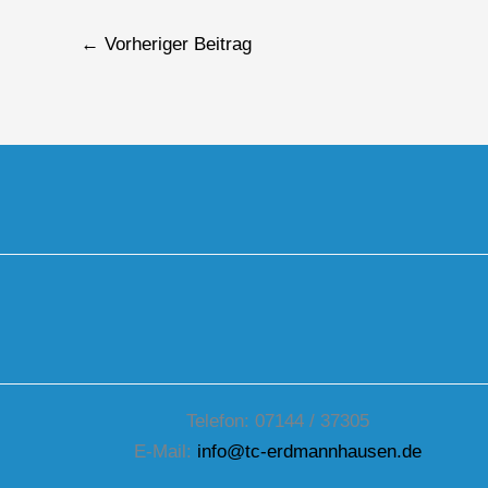
←
Vorheriger Beitrag
Telefon: 07144 / 37305
E-Mail:
info@tc-erdmannhausen.de