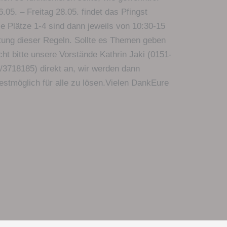
05. – Freitag 28.05. findet das Pfingst
ie Plätze 1-4 sind dann jeweils von 10:30-15
ltung dieser Regeln. Sollte es Themen geben
ht bitte unsere Vorstände Kathrin Jaki (0151-
3718185) direkt an, wir werden dann
estmöglich für alle zu lösen.Vielen DankEure