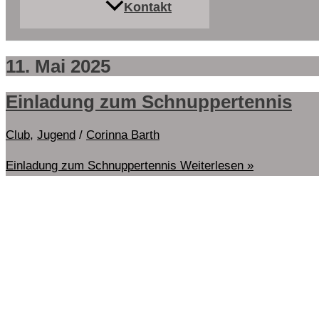
Kontakt
11. Mai 2025
Einladung zum Schnuppertennis
Club
,
Jugend
/
Corinna Barth
Einladung zum Schnuppertennis
Weiterlesen »