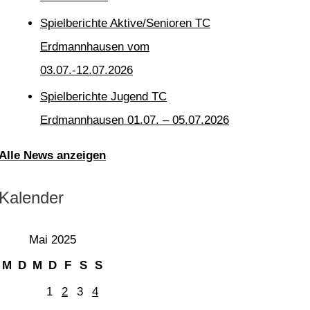
Spielberichte Aktive/Senioren TC
Erdmannhausen vom
03.07.-12.07.2026
Spielberichte Jugend TC
Erdmannhausen 01.07. – 05.07.2026
Alle News anzeigen
Kalender
Mai 2025
M
D
M
D
F
S
S
1
2
3
4