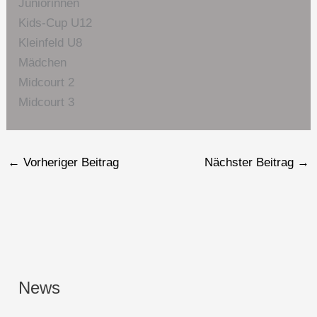
Juniorinnen
Kids-Cup U12
Kleinfeld U8
Mädchen
Midcourt 2
Midcourt 3
←
Vorheriger Beitrag
Nächster Beitrag
→
News