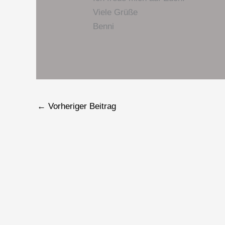
Viele Grüße
Benni
←
Vorheriger Beitrag