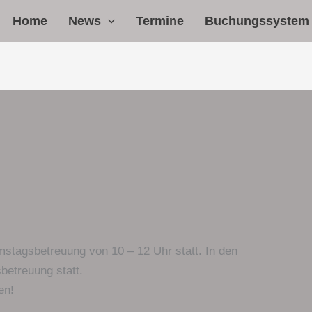
Home
News
Termine
Buchungssystem
mstagsbetreuung von 10 – 12 Uhr statt. In den
betreuung statt.
en!