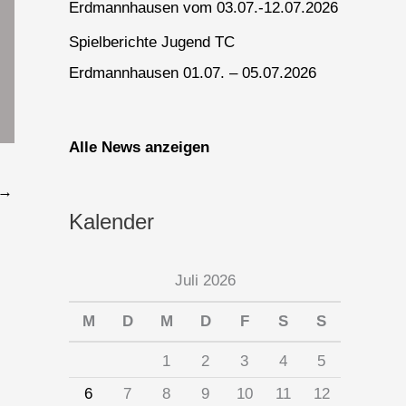
Erdmannhausen vom 03.07.-12.07.2026
Spielberichte Jugend TC
Erdmannhausen 01.07. – 05.07.2026
Alle News anzeigen
→
Kalender
Juli 2026
M
D
M
D
F
S
S
1
2
3
4
5
6
7
8
9
10
11
12