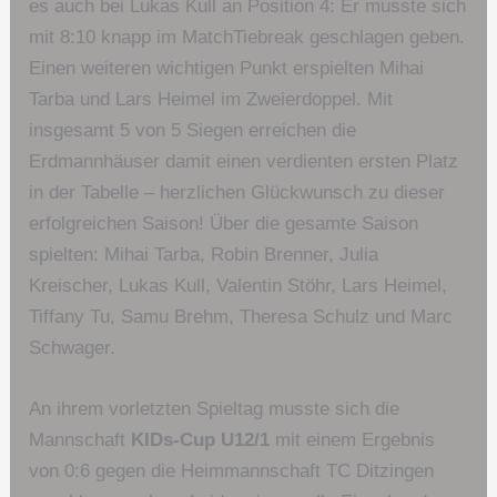
es auch bei Lukas Kull an Position 4: Er musste sich
mit 8:10 knapp im MatchTiebreak geschlagen geben.
Einen weiteren wichtigen Punkt erspielten Mihai
Tarba und Lars Heimel im Zweierdoppel. Mit
insgesamt 5 von 5 Siegen erreichen die
Erdmannhäuser damit einen verdienten ersten Platz
in der Tabelle – herzlichen Glückwunsch zu dieser
erfolgreichen Saison! Über die gesamte Saison
spielten: Mihai Tarba, Robin Brenner, Julia
Kreischer, Lukas Kull, Valentin Stöhr, Lars Heimel,
Tiffany Tu, Samu Brehm, Theresa Schulz und Marc
Schwager.
An ihrem vorletzten Spieltag musste sich die
Mannschaft
KIDs-Cup U12/1
mit einem Ergebnis
von 0:6 gegen die Heimmannschaft TC Ditzingen