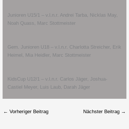
Junioren U15/1 – v.l.n.r. Andrei Tarba, Nicklas May,
Noah Quass, Marc Stottmeister
Gem. Junioren U18 – v.l.n.r. Charlotta Streicher, Erik
Heimel, Mia Heidler, Marc Stottmeister
KidsCup U12/1 – v.l.n.r. Carlos Jäger, Joshua-
Castiel Meyer, Luis Laub, Darah Jäger
←
Vorheriger Beitrag
Nächster Beitrag
→