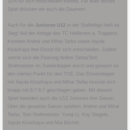
10:6 für sich entscheiden konnte. Für euer letztes
Spiel drücken wir euch die Daumen!
Auch für die
Junioren U12
in der Staffelliga hieß es
Sieg! Auf der Anlage des TC Heilbronn a. Trappens.
Konnten Andrei und Mihai Tarba sowie Ilayda
Kirazkaya ihre Einzel für sich entscheiden. Zudem
setzte sich die Paarung Andrei Tarba/Tom
Stottmeister im Zweierdoppel durch und gewann so
den vierten Punkt für den TCE. Das Einserdoppel
mit Ilayda Kirazkaya und Mihai Tarba musste sich
knapp mit 6:7 6:7 geschlagen geben. Mit diesem
Spiel beenden auch die U12 Junioren ihre Saison.
Über die gesamte Saison spielten: Andrei und Mihai
Tarba, Tom Stottmeister, Yunqi Li, Kay Siegele,
Ilayda Kirazkaya und Mia Büchel.