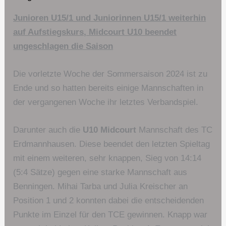
Junioren U15/1 und Juniorinnen U15/1 weiterhin
auf Aufstiegskurs, Midcourt U10 beendet
ungeschlagen die Saison
Die vorletzte Woche der Sommersaison 2024 ist zu
Ende und so hatten bereits einige Mannschaften in
der vergangenen Woche ihr letztes Verbandspiel.
Darunter auch die
U10 Midcourt
Mannschaft des TC
Erdmannhausen. Diese beendet den letzten Spieltag
mit einem weiteren, sehr knappen, Sieg von 14:14
(5:4 Sätze) gegen eine starke Mannschaft aus
Benningen. Mihai Tarba und Julia Kreischer an
Position 1 und 2 konnten dabei die entscheidenden
Punkte im Einzel für den TCE gewinnen. Knapp war