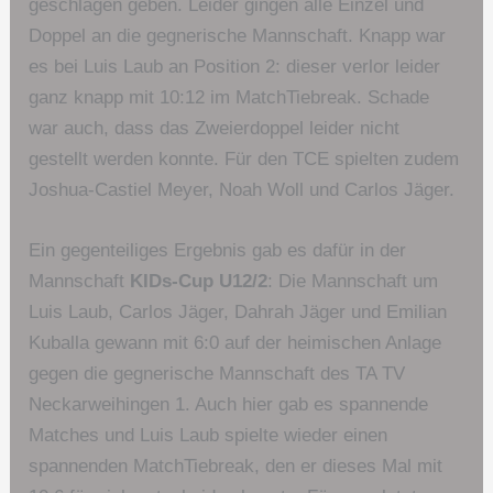
geschlagen geben. Leider gingen alle Einzel und
Doppel an die gegnerische Mannschaft. Knapp war
es bei Luis Laub an Position 2: dieser verlor leider
ganz knapp mit 10:12 im MatchTiebreak. Schade
war auch, dass das Zweierdoppel leider nicht
gestellt werden konnte. Für den TCE spielten zudem
Joshua-Castiel Meyer, Noah Woll und Carlos Jäger.
Ein gegenteiliges Ergebnis gab es dafür in der
Mannschaft
KIDs-Cup U12/2
: Die Mannschaft um
Luis Laub, Carlos Jäger, Dahrah Jäger und Emilian
Kuballa gewann mit 6:0 auf der heimischen Anlage
gegen die gegnerische Mannschaft des TA TV
Neckarweihingen 1. Auch hier gab es spannende
Matches und Luis Laub spielte wieder einen
spannenden MatchTiebreak, den er dieses Mal mit