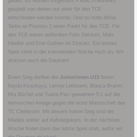
geben. Es wurden insgesamt 4 MatchTiebreaks
gespielt von denen nur einer für den TCE
entschieden werden konnte. Und so holte Mihai
Tarba an Position 2 einen Punkt für den TCE. Für
den TCE waren außerdem Felix Deckert, Mats
Heidler und Emil Guthier im Einsatz. Ein letztes
Spiel steht in der kommenden Woche noch an. Wir
drücken euch die Daumen!
Einen Sieg durften die
Juniorinnen U15
feiern.
Ilayda Kirazkaya, Lennja Lettmann, Blanca Brahm,
Mia Büchel und Tuana Paci gewannen 5:1 auf der
heimischen Anlage gegen die erste Mannschaft des
TC Cleebronn. Mit diesem hohen Sieg sind die
Mädels weiter auf Aufstiegskurs. In der nächsten
Woche findet dann das letzte Spiel statt, wofür wir