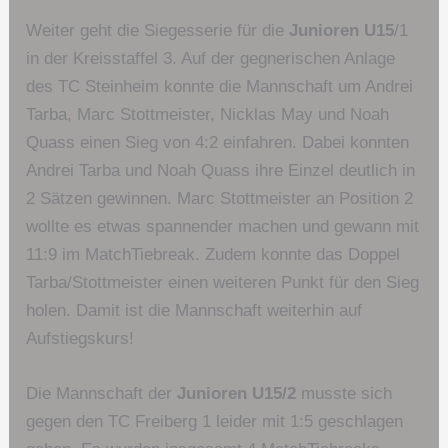
Weiter geht die Siegesserie für die
Junioren U15
/1
in der Kreisstaffel 3. Auf der gegnerischen Anlage
des TC Steinheim konnte die Mannschaft um Andrei
Tarba, Marc Stottmeister, Nicklas May und Noah
Quass einen Sieg von 4:2 einfahren. Dabei konnten
Andrei Tarba und Noah Quass ihre Einzel deutlich in
2 Sätzen gewinnen. Marc Stottmeister an Position 2
wollte es etwas spannender machen und gewann mit
11:9 im MatchTiebreak. Zudem konnte das Doppel
Tarba/Stottmeister einen weiteren Punkt für den Sieg
holen. Damit ist die Mannschaft weiterhin auf
Aufstiegskurs!
Die Mannschaft der
Junioren U15/2
musste sich
gegen den TC Freiberg 1 leider mit 1:5 geschlagen