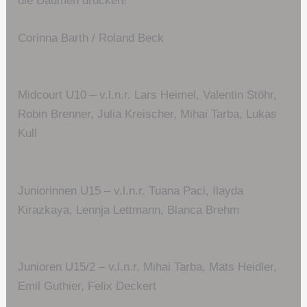
die Daumen drücken!
Corinna Barth / Roland Beck
Midcourt U10 – v.l.n.r. Lars Heimel, Valentin Stöhr,
Robin Brenner, Julia Kreischer, Mihai Tarba, Lukas
Kull
Juniorinnen U15 – v.l.n.r. Tuana Paci, Ilayda
Kirazkaya, Lennja Lettmann, Blanca Brehm
Junioren U15/2 – v.l.n.r. Mihai Tarba, Mats Heidler,
Emil Guthier, Felix Deckert