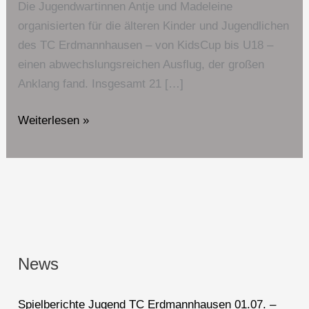
Die Jugendwartinnen Antje und Madeleine
organisierten für die älteren Kinder und Jugendlichen
des TC Erdmannhausen – von KidsCup bis U18 –
einen abwechslungsreichen Ausflug, der großen
Anklang fand. Insgesamt 21 […]
Weiterlesen »
News
Spielberichte Jugend TC Erdmannhausen 01.07. –