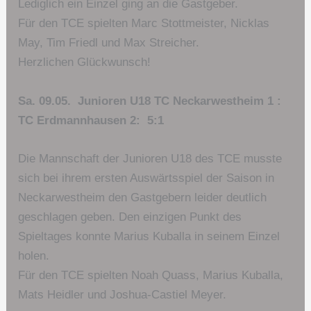
Lediglich ein Einzel ging an die Gastgeber.
Für den TCE spielten Marc Stottmeister, Nicklas
May, Tim Friedl und Max Streicher.
Herzlichen Glückwunsch!
Sa. 09.05. Junioren U18 TC Neckarwestheim 1 :
TC Erdmannhausen 2: 5:1
Die Mannschaft der Junioren U18 des TCE musste
sich bei ihrem ersten Auswärtsspiel der Saison in
Neckarwestheim den Gastgebern leider deutlich
geschlagen geben. Den einzigen Punkt des
Spieltages konnte Marius Kuballa in seinem Einzel
holen.
Für den TCE spielten Noah Quass, Marius Kuballa,
Mats Heidler und Joshua-Castiel Meyer.