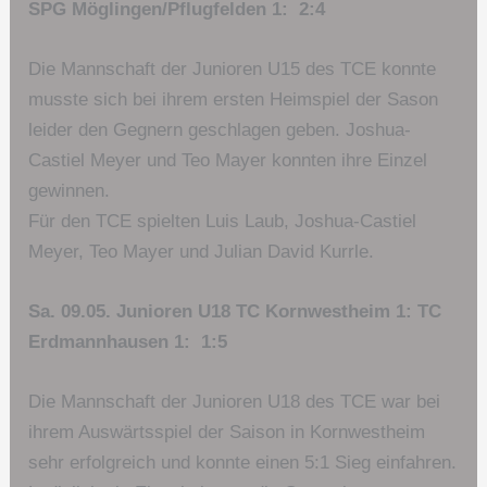
SPG Möglingen/Pflugfelden 1: 2:4
Die Mannschaft der Junioren U15 des TCE konnte
musste sich bei ihrem ersten Heimspiel der Sason
leider den Gegnern geschlagen geben. Joshua-
Castiel Meyer und Teo Mayer konnten ihre Einzel
gewinnen.
Für den TCE spielten Luis Laub, Joshua-Castiel
Meyer, Teo Mayer und Julian David Kurrle.
Sa. 09.05. Junioren U18 TC Kornwestheim 1: TC
Erdmannhausen 1: 1:5
Die Mannschaft der Junioren U18 des TCE war bei
ihrem Auswärtsspiel der Saison in Kornwestheim
sehr erfolgreich und konnte einen 5:1 Sieg einfahren.