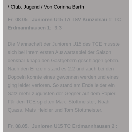
/
Club
,
Jugend
/ Von
Corinna Barth
Fr. 08.05. Junioren U15 TA TSV Künzelsau 1: TC
Erdmannhausen 1: 3:3
Die Mannschaft der Junioren U15 des TCE musste
sich bei ihrem ersten Auswärtsspiel der Saison
denkbar knapp den Gastgebern geschlagen geben.
Nach den Einzeln stand es 2:2 und auch bei den
Doppeln konnte eines gewonnen werden und eines
ging leider verloren. So stand am Ende leider ein
Satz mehr zugunsten der Gegner auf dem Papier.
Für den TCE spielten Marc Stottmeister, Noah
Quass, Mats Heidler und Tom Stottmeister.
Fr. 08.05. Junioren U15 TC Erdmannhausen 2 :