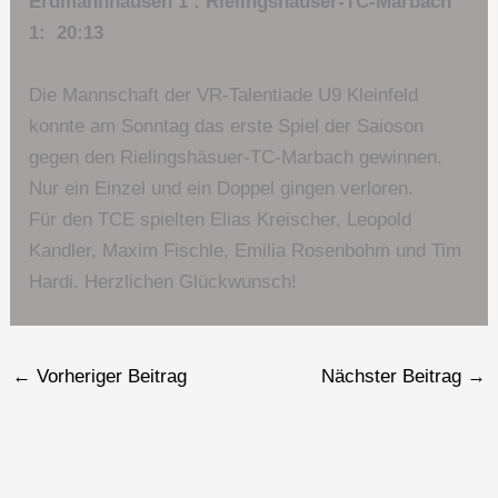
Erdmannhausen 1 : Rielingshäuser-TC-Marbach
1: 20:13
Die Mannschaft der VR-Talentiade U9 Kleinfeld
konnte am Sonntag das erste Spiel der Saioson
gegen den Rielingshäsuer-TC-Marbach gewinnen.
Nur ein Einzel und ein Doppel gingen verloren.
Für den TCE spielten Elias Kreischer, Leopold
Kandler, Maxim Fischle, Emilia Rosenbohm und Tim
Hardi. Herzlichen Glückwunsch!
←
Vorheriger Beitrag
Nächster Beitrag
→