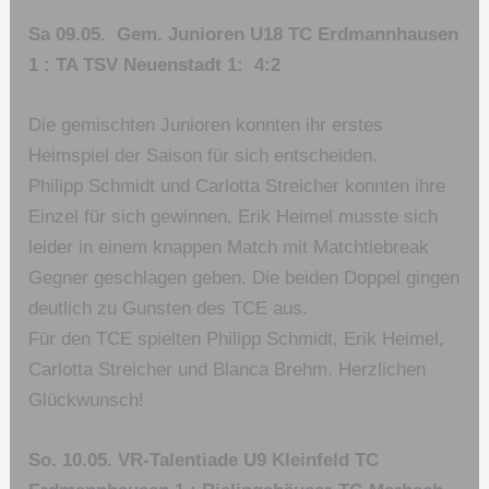
Sa 09.05. Gem. Junioren U18 TC Erdmannhausen
1 : TA TSV Neuenstadt 1: 4:2
Die gemischten Junioren konnten ihr erstes
Heimspiel der Saison für sich entscheiden.
Philipp Schmidt und Carlotta Streicher konnten ihre
Einzel für sich gewinnen, Erik Heimel musste sich
leider in einem knappen Match mit Matchtiebreak
Gegner geschlagen geben. Die beiden Doppel gingen
deutlich zu Gunsten des TCE aus.
Für den TCE spielten Philipp Schmidt, Erik Heimel,
Carlotta Streicher und Blanca Brehm. Herzlichen
Glückwunsch!
So. 10.05. VR-Talentiade U9 Kleinfeld TC