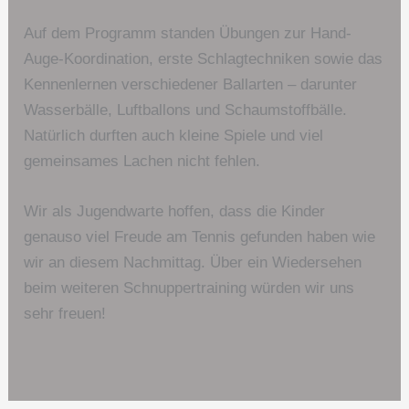
Auf dem Programm standen Übungen zur Hand-
Auge-Koordination, erste Schlagtechniken sowie das
Kennenlernen verschiedener Ballarten – darunter
Wasserbälle, Luftballons und Schaumstoffbälle.
Natürlich durften auch kleine Spiele und viel
gemeinsames Lachen nicht fehlen.
Wir als Jugendwarte hoffen, dass die Kinder
genauso viel Freude am Tennis gefunden haben wie
wir an diesem Nachmittag. Über ein Wiedersehen
beim weiteren Schnuppertraining würden wir uns
sehr freuen!