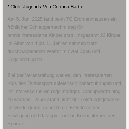
/
Club
,
Jugend
/ Von
Corinna Barth
Am 5. Juni 2025 fand beim TC Erdmannhausen ein
fröhlicher Schnuppernachmittag für
tennisinteressierte Kinder statt. Insgesamt 22 Kinder
im Alter von 4 bis 11 Jahren nahmen trotz
durchwachsenem Wetter mit viel Spaß und
Begeisterung teil.
Ziel der Veranstaltung war es, den interessierten
Kids den Tennissport spielerisch näherzubringen und
ihr Interesse für ein regelmäßiges Schnuppertraining
zu wecken. Dabei stand nicht der Leistungsgedanke
im Vordergrund, sondern die Freude an der
Bewegung und das spielerische Kennenlernen der
Sportart.