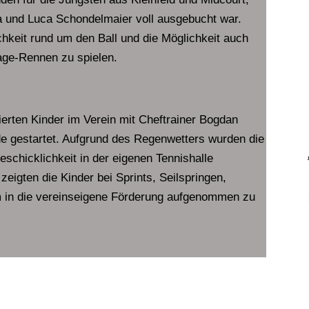
na und Luca Schondelmaier voll ausgebucht war.
chkeit rund um den Ball und die Möglichkeit auch
Tage-Rennen zu spielen.
ierten Kinder im Verein mit Cheftrainer Bogdan
 gestartet. Aufgrund des Regenwetters wurden die
eschicklichkeit in der eigenen Tennishalle
eigten die Kinder bei Sprints, Seilspringen,
m in die vereinseigene Förderung aufgenommen zu