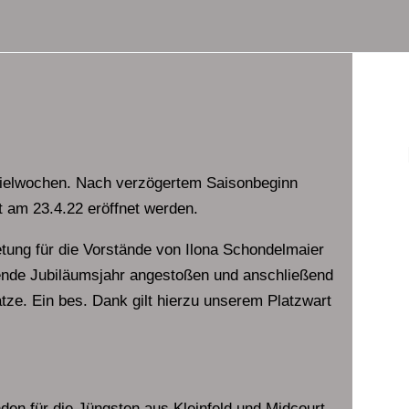
Spielwochen. Nach verzögertem Saisonbeginn
st am 23.4.22 eröffnet werden.
retung für die Vorstände von Ilona Schondelmaier
nde Jubiläumsjahr angestoßen und anschließend
ätze. Ein bes. Dank gilt hierzu unserem Platzwart
den für die Jüngsten aus Kleinfeld und Midcourt,