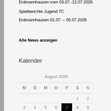
Erdmannhausen vom 03.07.-12.07.2026
Spielberichte Jugend TC
Erdmannhausen 01.07. – 05.07.2026
Alle News anzeigen
Kalender
August 2026
M
D
M
D
F
S
S
1
2
3
4
5
6
7
8
9