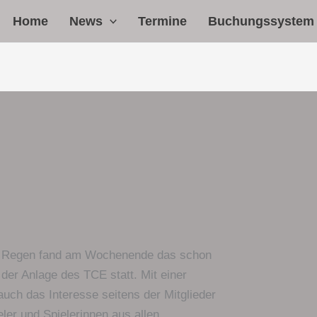
Home
News
Termine
Buchungssystem
hne Regen fand am Wochenende das schon
f der Anlage des TCE statt. Mit einer
uch das Interesse seitens der Mitglieder
ler und Spielerinnen aus allen