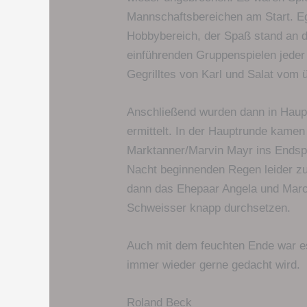
Mannschaftsbereichen am Start. Eg
Hobbybereich, der Spaß stand an 
einführenden Gruppenspielen jeder
Gegrilltes von Karl und Salat vom 
Anschließend wurden dann in Haupt
ermittelt. In der Hauptrunde kame
Marktanner/Marvin Mayr ins Endspi
Nacht beginnenden Regen leider zu
dann das Ehepaar Angela und Marc
Schweisser knapp durchsetzen.
Auch mit dem feuchten Ende war es
immer wieder gerne gedacht wird.
Roland Beck