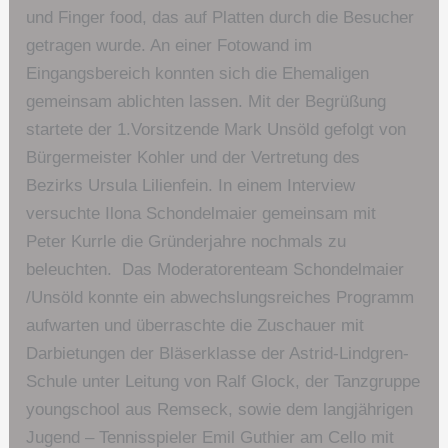
und Finger food, das auf Platten durch die Besucher
getragen wurde. An einer Fotowand im
Eingangsbereich konnten sich die Ehemaligen
gemeinsam ablichten lassen. Mit der Begrüßung
startete der 1.Vorsitzende Mark Unsöld gefolgt von
Bürgermeister Kohler und der Vertretung des
Bezirks Ursula Lilienfein. In einem Interview
versuchte Ilona Schondelmaier gemeinsam mit
Peter Kurrle die Gründerjahre nochmals zu
beleuchten. Das Moderatorenteam Schondelmaier
/Unsöld konnte ein abwechslungsreiches Programm
aufwarten und überraschte die Zuschauer mit
Darbietungen der Bläserklasse der Astrid-Lindgren-
Schule unter Leitung von Ralf Glock, der Tanzgruppe
youngschool aus Remseck, sowie dem langjährigen
Jugend – Tennisspieler Emil Guthier am Cello mit