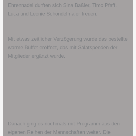
Ehrennadel durften sich Sina Baßler, Timo Pfaff,
Luca und Leonie Schondelmaier freuen.
Mit etwas zeitlicher Verzögerung wurde das bestellte
warme Büffet eröffnet, das mit Salatspenden der
Mitglieder ergänzt wurde.
Danach ging es nochmals mit Programm aus den
eigenen Reihen der Mannschaften weiter. Die