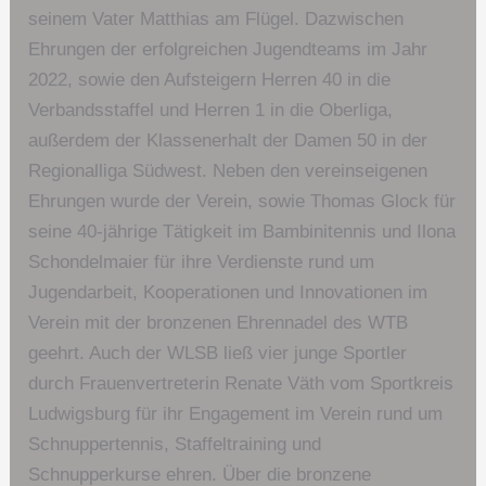
seinem Vater Matthias am Flügel. Dazwischen
Ehrungen der erfolgreichen Jugendteams im Jahr
2022, sowie den Aufsteigern Herren 40 in die
Verbandsstaffel und Herren 1 in die Oberliga,
außerdem der Klassenerhalt der Damen 50 in der
Regionalliga Südwest. Neben den vereinseigenen
Ehrungen wurde der Verein, sowie Thomas Glock für
seine 40-jährige Tätigkeit im Bambinitennis und Ilona
Schondelmaier für ihre Verdienste rund um
Jugendarbeit, Kooperationen und Innovationen im
Verein mit der bronzenen Ehrennadel des WTB
geehrt. Auch der WLSB ließ vier junge Sportler
durch Frauenvertreterin Renate Väth vom Sportkreis
Ludwigsburg für ihr Engagement im Verein rund um
Schnuppertennis, Staffeltraining und
Schnupperkurse ehren. Über die bronzene