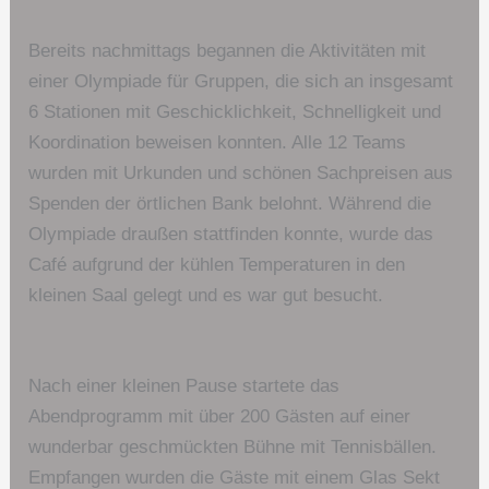
Bereits nachmittags begannen die Aktivitäten mit
einer Olympiade für Gruppen, die sich an insgesamt
6 Stationen mit Geschicklichkeit, Schnelligkeit und
Koordination beweisen konnten. Alle 12 Teams
wurden mit Urkunden und schönen Sachpreisen aus
Spenden der örtlichen Bank belohnt. Während die
Olympiade draußen stattfinden konnte, wurde das
Café aufgrund der kühlen Temperaturen in den
kleinen Saal gelegt und es war gut besucht.
Nach einer kleinen Pause startete das
Abendprogramm mit über 200 Gästen auf einer
wunderbar geschmückten Bühne mit Tennisbällen.
Empfangen wurden die Gäste mit einem Glas Sekt