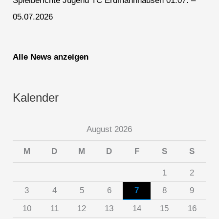
Spielberichte Jugend TC Erdmannhausen 01.07. –
05.07.2026
Alle News anzeigen
Kalender
August 2026
M
D
M
D
F
S
S
1
2
3
4
5
6
7
8
9
10
11
12
13
14
15
16