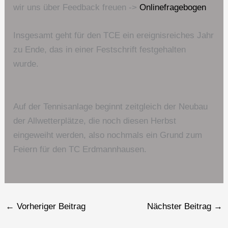
wir uns über Feedback freuen ->
Onlinefragebogen
Insgesamt geht für den TCE ein ereignisreiches Jahr
zu Ende, das in einer Festschrift festgehalten
wurde.
Auf der Tennisanlage beginnt zeitgleich der Neubau
der Allwetterplätze, die noch diesen Herbst
eingeweiht werden, also nochmals ein Grund zum
Feiern für den TC Erdmannhausen.
←
Vorheriger Beitrag
Nächster Beitrag
→