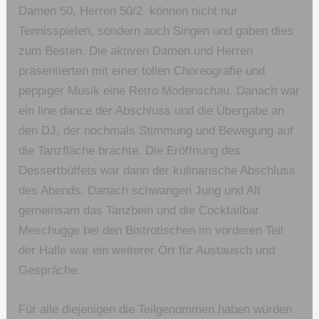
Damen 50, Herren 50/2 können nicht nur
Tennisspielen, sondern auch Singen und gaben dies
zum Besten. Die aktiven Damen und Herren
präsentierten mit einer tollen Choreografie und
peppiger Musik eine Retro Modenschau. Danach war
ein line dance der Abschluss und die Übergabe an
den DJ, der nochmals Stimmung und Bewegung auf
die Tanzfläche brachte. Die Eröffnung des
Dessertbüffets war dann der kulinarische Abschluss
des Abends. Danach schwangen Jung und Alt
gemeinsam das Tanzbein und die Cocktailbar
Meschugge bei den Bistrotischen im vorderen Teil
der Halle war ein weiterer Ort für Austausch und
Gespräche.
Für alle diejenigen die Teilgenommen haben würden