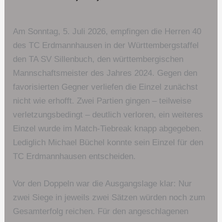
Am Sonntag, 5. Juli 2026, empfingen die Herren 40
des TC Erdmannhausen in der Württembergstaffel
den TA SV Sillenbuch, den württembergischen
Mannschaftsmeister des Jahres 2024. Gegen den
favorisierten Gegner verliefen die Einzel zunächst
nicht wie erhofft. Zwei Partien gingen – teilweise
verletzungsbedingt – deutlich verloren, ein weiteres
Einzel wurde im Match-Tiebreak knapp abgegeben.
Lediglich Michael Büchel konnte sein Einzel für den
TC Erdmannhausen entscheiden.
Vor den Doppeln war die Ausgangslage klar: Nur
zwei Siege in jeweils zwei Sätzen würden noch zum
Gesamterfolg reichen. Für den angeschlagenen