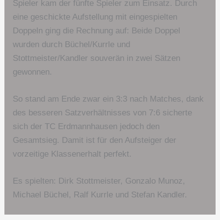
Spieler kam der fünfte Spieler zum Einsatz. Durch
eine geschickte Aufstellung mit eingespielten
Doppeln ging die Rechnung auf: Beide Doppel
wurden durch Büchel/Kurrle und
Stottmeister/Kandler souverän in zwei Sätzen
gewonnen.
So stand am Ende zwar ein 3:3 nach Matches, dank
des besseren Satzverhältnisses von 7:6 sicherte
sich der TC Erdmannhausen jedoch den
Gesamtsieg. Damit ist für den Aufsteiger der
vorzeitige Klassenerhalt perfekt.
Es spielten: Dirk Stottmeister, Gonzalo Munoz,
Michael Büchel, Ralf Kurrle und Stefan Kandler.