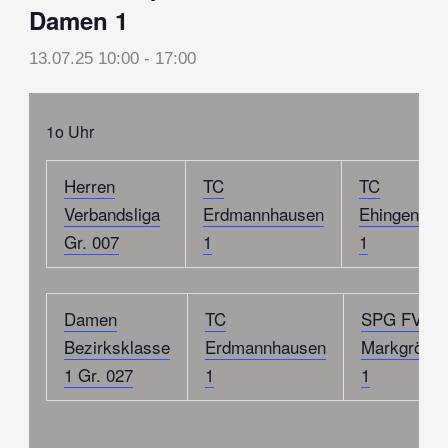
Damen 1
13.07.25 10:00
-
17:00
1o Uhr
Herren
TC
TC
Verbandsliga
Erdmannhausen
Ehingen/Do
Gr. 007
1
1
Damen
TC
SPG FV/T
Bezirksklasse
Erdmannhausen
Markgrönin
1 Gr. 027
1
1