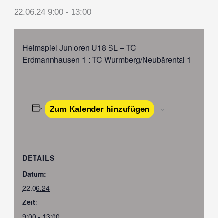
22.06.24 9:00
-
13:00
Heimspiel Junioren U18 SL – TC
Erdmannhausen 1 : TC Wurmberg/Neubärental 1
Zum Kalender hinzufügen
DETAILS
Datum:
22.06.24
Zeit:
9:00 - 13:00